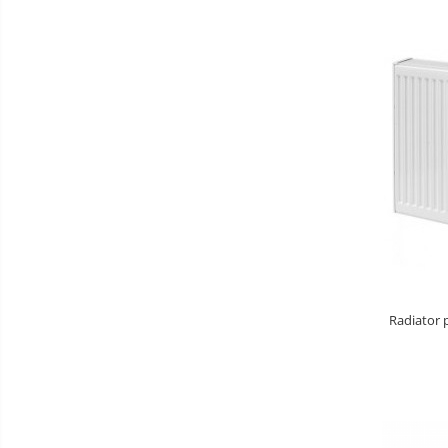
Adezivi pentru placari ceramice
Adezivi pentru termoizolatie
Amorse pentru montare
Chituri
Gleturi
Mortare
Premixuri
Sape
Radiator 