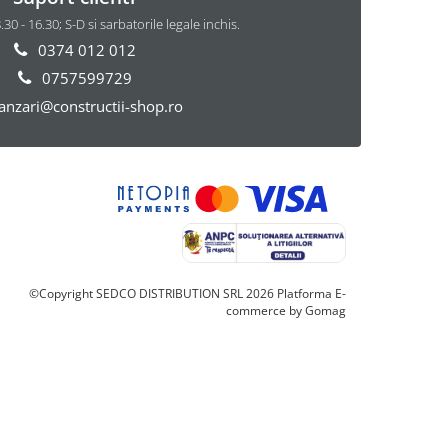
8.30 - 16.30; S-D si sarbatorile legale inchis.
0374 012 012
0757599729
anzari@constructii-shop.ro
©Copyright SEDCO DISTRIBUTION SRL 2026
Platforma E-
commerce by Gomag