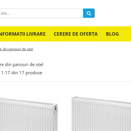
NFORMATII LIVRARE
CERERE DE OFERTA
BLOG
e din panouri de otel
re din panouri de otel
1-
17
din
17
produse