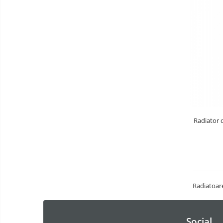
Radiator 
Radiatoare
Social