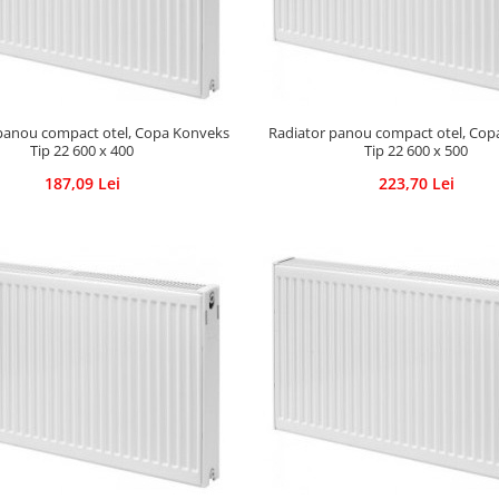
panou compact otel, Copa Konveks
Radiator panou compact otel, Co
Tip 22 600 x 400
Tip 22 600 x 500
187,09 Lei
223,70 Lei