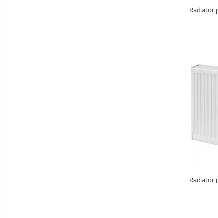
Baterii Chiuvete
Radiator 
Baterii baie
Baterii bucatarie
Accesorii Instalatii Sanitare
Ferro baterii bucatarie
Ferro Smile
Gresie
Faianta
Plinta
Parchet laminat
Amorse
Lacuri si emailuri
Tencuieli decorative
Radiator 
Vopsele lavabile pentru exterior
Vopsele lavabile pentru interior