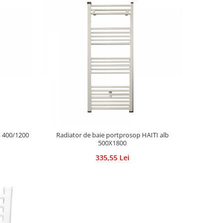
b, 400/1200
Radiator de baie portprosop HAITI alb
500X1800
335,55 Lei