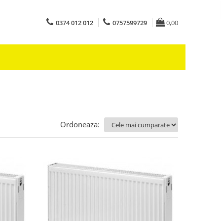
0374 012 012
0757599729
0,00
Ordoneaza: