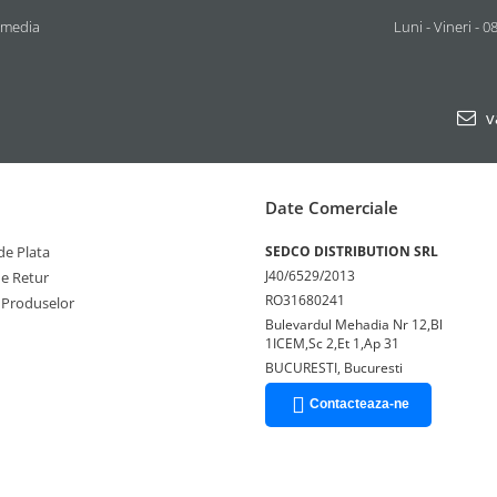
 media
Luni - Vineri - 0
v
Date Comerciale
e Plata
SEDCO DISTRIBUTION SRL
J40/6529/2013
de Retur
RO31680241
 Produselor
Bulevardul Mehadia Nr 12,Bl
1ICEM,Sc 2,Et 1,Ap 31
BUCURESTI, Bucuresti
Contacteaza-ne