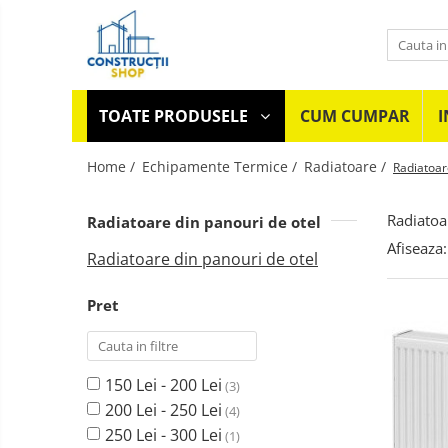
Toate Produsele
Echipamente Termice
TOATE PRODUSELE
CUM CUMPAR
I
Radiatoare
Echipamente
Electrice
Radiatoare din panouri de otel
Home /
Echipamente Termice /
Radiatoare /
Radiatoar
Echipamente
Aparate de aer conditionat
si
Radiatoa
Instalatii
Radiatoare din panouri de otel
Centrale Termice
Gresie
Sanitare
-
Afiseaza:
Condensare cu ACM
Radiatoare din panouri de otel
Faianta
Parchet
Condensare incalzire
Vopsele
Pret
Termostate
si
Aparataj joasa tensiune
tencuieli
Mortare
Asfora
150 Lei - 200 Lei
(3)
Bticino
200 Lei - 250 Lei
(4)
Comtec CAMILYA
250 Lei - 300 Lei
(1)
Comtec STIL