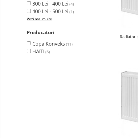
300 Lei - 400 Lei
(4)
Gewiss
400 Lei - 500 Lei
(1)
Gewiss Chorus
Vezi mai multe
Legrand Kaptika
Producatori
Corpuri de iluminat
Radiator 
Accesorii
Copa Konveks
(11)
HAITI
(6)
Sigurante automate
Sigurante Comtec
Sigurante Gewiss
Sigurante Legrand
Sigurante Schneider
Tablouri electrice
Tablouri Gewiss
Chiuvete granit
Accestorii baie si bucatarie
Obiecte Sanitare