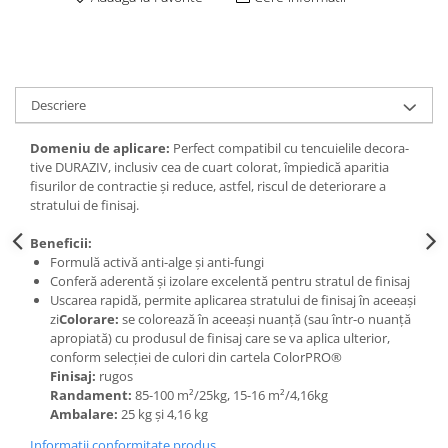
Obiecte Sanitare
Baterii Chiuvete
Baterii baie
Baterii bucatarie
Descriere
Accesorii Instalatii Sanitare
Domeniu de aplicare:
Perfect compatibil cu tencuielile decora-
Ferro baterii bucatarie
tive DURAZIV, inclusiv cea de cuart colorat, împiedică aparitia
Ferro Smile
fisurilor de contractie și reduce, astfel, riscul de deteriorare a
stratului de finisaj.
Gresie - Faianta
Gresie
Beneficii:
Formulă activă anti-alge și anti-fungi
Faianta
Conferă aderentă și izolare excelentă pentru stratul de finisaj
Parchet
Uscarea rapidă, permite aplicarea stratului de finisaj în aceeași
zi
Colorare:
se colorează în aceeaşi nuanţă (sau într-o nuanţă
Plinta
apropiată) cu produsul de finisaj care se va aplica ulterior,
Parchet laminat
conform selecţiei de culori din cartela ColorPRO®
Finisaj:
rugos
Vopsele si tencuieli
Randament:
85-100 m²/25kg, 15-16 m²/4,16kg
Amorse
Ambalare:
25 kg și 4,16 kg
Lacuri si emailuri
Informatii conformitate produs