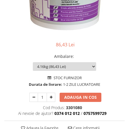
Comtec STIL
Gewiss
Gewiss Chorus
Legrand Kaptika
Corpuri de iluminat
Accesorii
86,43 Lei
Sigurante automate
Ambalare
:
Sigurante Comtec
Sigurante Gewiss
Sigurante Legrand
STOC FURNIZOR
Sigurante Schneider
Durata de livrare:
1-2 ZILE LUCRATOARE
Tablouri electrice
ADAUGA IN COS
Tablouri Gewiss
Cod Produs:
3301080
Echipamente si Instalatii Sanitare
Ai nevoie de ajutor?
0374 012 012
/
0757599729
Chiuvete granit
Accestorii baie si bucatarie
Adauga la Favorite
Cere informatii