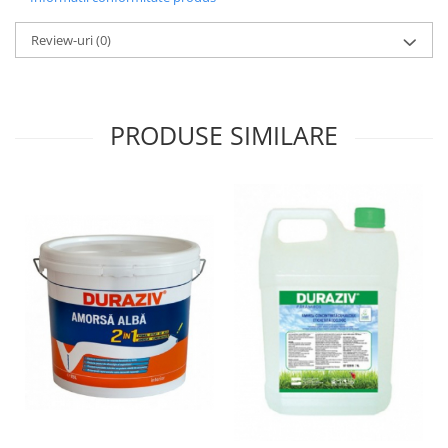
Tencuieli decorative
Review-uri
(0)
Vopsele lavabile pentru exterior
Vopsele lavabile pentru interior
Mortare
PRODUSE SIMILARE
Adezivi pentru placari ceramice
Adezivi pentru termoizolatie
Amorse pentru montare
Chituri
Gleturi
Mortare
Premixuri
Sape