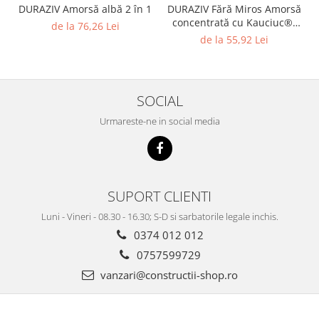
DURAZIV Amorsă albă 2 în 1
DURAZIV Fără Miros Amorsă
concentrată cu Kauciuc®,
de la 76,26 Lei
Ecolabel
de la 55,92 Lei
SOCIAL
Urmareste-ne in social media
SUPORT CLIENTI
Luni - Vineri - 08.30 - 16.30; S-D si sarbatorile legale inchis.
0374 012 012
0757599729
vanzari@constructii-shop.ro