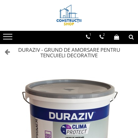
Toate Produsele
Echipamente Termice
1
2
Radiatoare
DURAZIV - GRUND DE AMORSARE PENTRU
Radiatoare din panouri de otel
TENCUIELI DECORATIVE
Aparate de aer conditionat
Centrale Termice
Condensare cu ACM
Condensare incalzire
Termostate
Echipamente Electrice
Aparataj joasa tensiune
Asfora
Bticino
Comtec CAMILYA