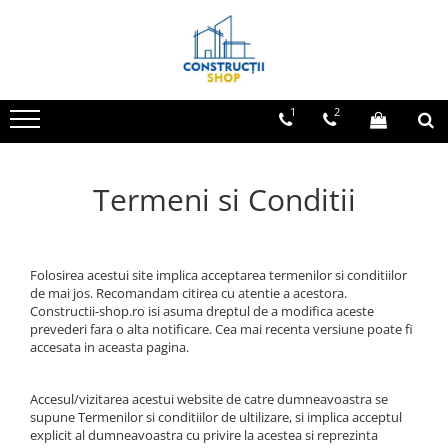
Echipamente Termice
Echipamente Electrice
Echipamente si Instalatii Sanitare
Gresie - Faianta
Parchet
Vopsele si tencuieli
Mortare
Radiatoare
Aparataj joasa tensiune
Chiuvete granit
Gresie
Plinta
Amorse
Adezivi pentru placari ceramice
1
2
Radiatoare din panouri de otel
Asfora
Accestorii baie si bucatarie
Faianta
Parchet laminat
Lacuri si emailuri
Adezivi pentru termoizolatie
Aparate de aer conditionat
Bticino
Obiecte Sanitare
Tencuieli decorative
Amorse pentru montare
Comtec CAMILYA
Centrale Termice
Termeni si Conditii
Baterii Chiuvete
Vopsele lavabile pentru exterior
Chituri
Comtec STIL
Condensare cu ACM
Baterii baie
Vopsele lavabile pentru interior
Gleturi
Gewiss
Condensare incalzire
Baterii bucatarie
Mortare
Gewiss Chorus
Termostate
Accesorii Instalatii Sanitare
Folosirea acestui site implica acceptarea termenilor si conditiilor
Premixuri
Legrand Kaptika
de mai jos. Recomandam citirea cu atentie a acestora.
Ferro baterii bucatarie
Corpuri de iluminat
Constructii-shop.ro isi asuma dreptul de a modifica aceste
Sape
Ferro Smile
prevederi fara o alta notificare. Cea mai recenta versiune poate fi
Accesorii
accesata in aceasta pagina.
Sigurante automate
Accesul/vizitarea acestui website de catre dumneavoastra se
Sigurante Comtec
supune Termenilor si conditiilor de ultilizare, si implica acceptul
Sigurante Gewiss
explicit al dumneavoastra cu privire la acestea si reprezinta