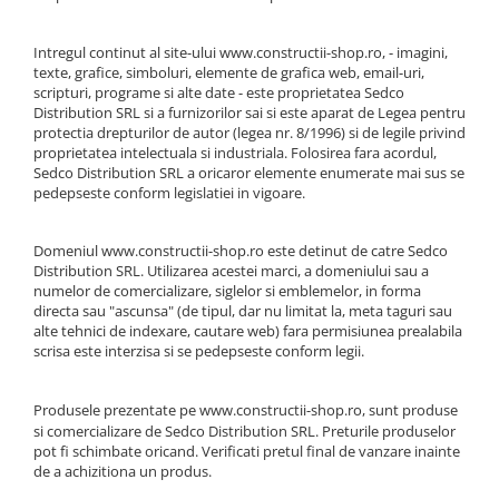
Intregul continut al site-ului www.constructii-shop.ro, - imagini,
texte, grafice, simboluri, elemente de grafica web, email-uri,
scripturi, programe si alte date - este proprietatea Sedco
Distribution SRL si a furnizorilor sai si este aparat de Legea pentru
protectia drepturilor de autor (legea nr. 8/1996) si de legile privind
proprietatea intelectuala si industriala. Folosirea fara acordul,
Sedco Distribution SRL a oricaror elemente enumerate mai sus se
pedepseste conform legislatiei in vigoare.
Domeniul www.constructii-shop.ro este detinut de catre Sedco
Distribution SRL. Utilizarea acestei marci, a domeniului sau a
numelor de comercializare, siglelor si emblemelor, in forma
directa sau "ascunsa" (de tipul, dar nu limitat la, meta taguri sau
alte tehnici de indexare, cautare web) fara permisiunea prealabila
scrisa este interzisa si se pedepseste conform legii.
Produsele prezentate pe
www.constructii-shop.ro,
sunt produse
si comercializare de Sedco Distribution SRL. Preturile produselor
pot fi schimbate oricand. Verificati pretul final de vanzare inainte
de a achizitiona un produs.