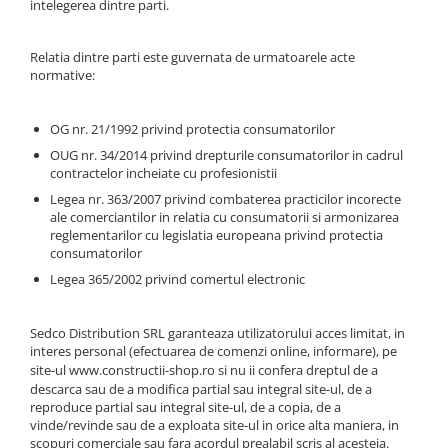
intelegerea dintre parti.
Sigurante Legrand
Sigurante Schneider
Relatia dintre parti este guvernata de urmatoarele acte
Tablouri electrice
normative:
Tablouri Gewiss
OG nr. 21/1992 privind protectia consumatorilor
OUG nr. 34/2014 privind drepturile consumatorilor in cadrul
contractelor incheiate cu profesionistii
Legea nr. 363/2007 privind combaterea practicilor incorecte
ale comerciantilor in relatia cu consumatorii si armonizarea
reglementarilor cu legislatia europeana privind protectia
consumatorilor
Legea 365/2002 privind comertul electronic
Sedco Distribution SRL garanteaza utilizatorului acces limitat, in
interes personal (efectuarea de comenzi online, informare), pe
site-ul
www.constructii-shop.ro
si nu ii confera dreptul de a
descarca sau de a modifica partial sau integral site-ul, de a
reproduce partial sau integral site-ul, de a copia, de a
vinde/revinde sau de a exploata site-ul in orice alta maniera, in
scopuri comerciale sau fara acordul prealabil scris al acesteia.