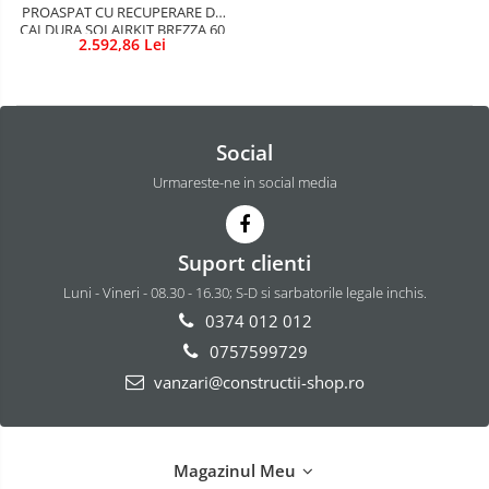
PROASPAT CU RECUPERARE DE
CALDURA SOLAIRKIT BREZZA 60
2.592,86 Lei
Social
Urmareste-ne in social media
Suport clienti
Luni - Vineri - 08.30 - 16.30; S-D si sarbatorile legale inchis.
0374 012 012
0757599729
vanzari@constructii-shop.ro
Magazinul Meu