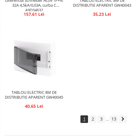
Diferential Schneider Acti9 1P+N
TABLOU ELECTRIC 8M DE
32A 4,5kA/0,03A, curba C
DISTRIBUTIE APARENT GW40043
A9D34632
157,61 Lei
35,23 Lei
TABLOU ELECTRIC 8M DE
DISTRIBUTIE APARENT GW40045
40,65 Lei
1
2
3
13
...