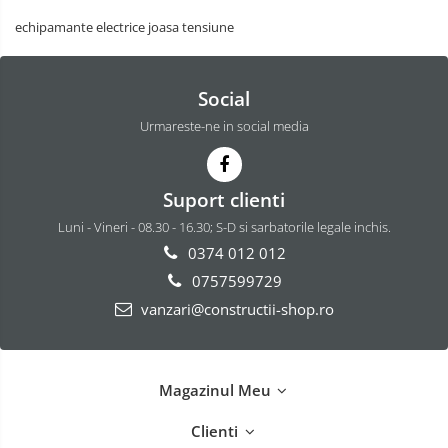
echipamante electrice joasa tensiune
Social
Urmareste-ne in social media
Suport clienti
Luni - Vineri - 08.30 - 16.30; S-D si sarbatorile legale inchis.
0374 012 012
0757599729
vanzari@constructii-shop.ro
Magazinul Meu
Clienti