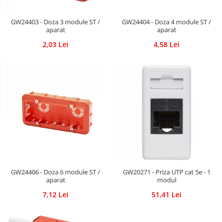
Sigurante Gewiss
Sigurante Legrand
GW24403 - Doza 3 module ST /
GW24404 - Doza 4 module ST /
aparat
aparat
Sigurante Schneider
2,03 Lei
4,58 Lei
Tablouri electrice
Tablouri Gewiss
GW24406 - Doza 6 module ST /
GW20271 - Priza UTP cat 5e - 1
aparat
modul
7,12 Lei
51,41 Lei