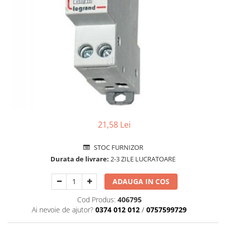
Comtec STIL
Gewiss
Gewiss Chorus
Legrand Kaptika
Corpuri de iluminat
Accesorii
Sigurante automate
Sigurante Comtec
Sigurante Gewiss
21,58 Lei
Sigurante Legrand
Sigurante Schneider
STOC FURNIZOR
Durata de livrare:
2-3 ZILE LUCRATOARE
Tablouri electrice
Tablouri Gewiss
ADAUGA IN COS
Echipamente si Instalatii Sanitare
Cod Produs:
406795
Chiuvete granit
Ai nevoie de ajutor?
0374 012 012
/
0757599729
Accestorii baie si bucatarie