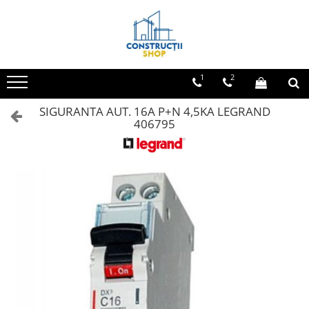
Toate Produsele
Echipamente Termice
1
2
Radiatoare
SIGURANTA AUT. 16A P+N 4,5KA LEGRAND
Radiatoare din panouri de otel
406795
Aparate de aer conditionat
Centrale Termice
Condensare cu ACM
Condensare incalzire
Termostate
Echipamente Electrice
Aparataj joasa tensiune
Asfora
Bticino
Comtec CAMILYA