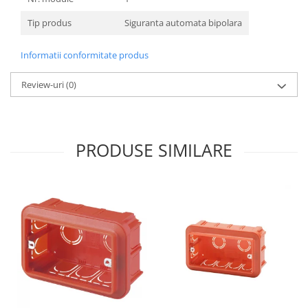
Tencuieli decorative
Tip produs
Siguranta automata bipolara
Vopsele lavabile pentru exterior
Informatii conformitate produs
Vopsele lavabile pentru interior
Mortare
Review-uri
(0)
Adezivi pentru placari ceramice
Adezivi pentru termoizolatie
Amorse pentru montare
PRODUSE SIMILARE
Chituri
Gleturi
Mortare
Premixuri
Sape