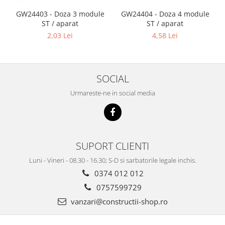
GW24403 - Doza 3 module
GW24404 - Doza 4 module
ST / aparat
ST / aparat
2,03 Lei
4,58 Lei
SOCIAL
Urmareste-ne in social media
SUPORT CLIENTI
Luni - Vineri - 08.30 - 16.30; S-D si sarbatorile legale inchis.
0374 012 012
0757599729
vanzari@constructii-shop.ro