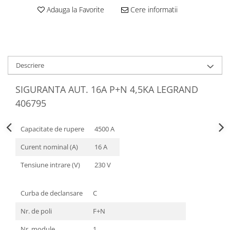
Obiecte Sanitare
Adauga la Favorite
Cere informatii
Baterii Chiuvete
Baterii baie
Baterii bucatarie
Descriere
Accesorii Instalatii Sanitare
Ferro baterii bucatarie
SIGURANTA AUT. 16A P+N 4,5KA LEGRAND
Ferro Smile
406795
Gresie - Faianta
Gresie
Capacitate de rupere
4500 A
Faianta
Curent nominal (A)
16 A
Parchet
Plinta
Tensiune intrare (V)
230 V
Parchet laminat
Curba de declansare
C
Vopsele si tencuieli
Amorse
Nr. de poli
F+N
Lacuri si emailuri
Nr. module
1