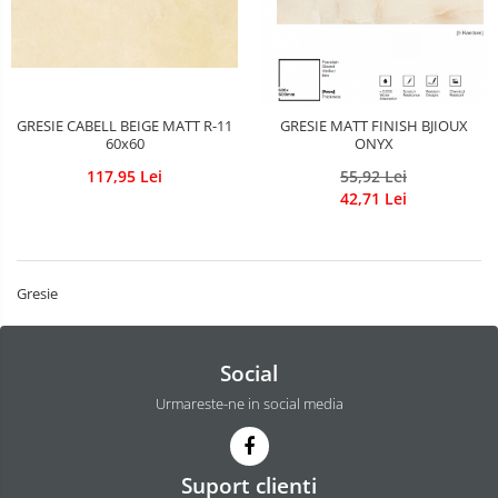
Sigurante Gewiss
Sigurante Legrand
Sigurante Schneider
Tablouri electrice
GRESIE CABELL BEIGE MATT R-11
GRESIE MATT FINISH BJIOUX
60x60
ONYX
Tablouri Gewiss
117,95 Lei
55,92 Lei
42,71 Lei
Gresie
Social
Urmareste-ne in social media
Suport clienti