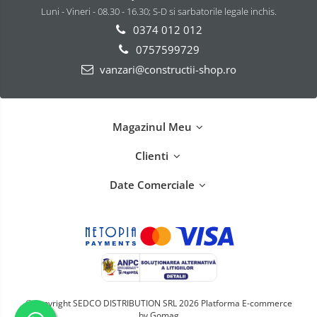
Luni - Vineri - 08.30 - 16.30; S-D si sarbatorile legale inchis.
0374 012 012
0757599729
vanzari@constructii-shop.ro
Magazinul Meu
Clienti
Date Comerciale
©Copyright SEDCO DISTRIBUTION SRL 2026
Platforma E-commerce
by Gomag