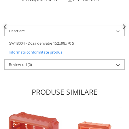
Obiecte Sanitare
Baterii Chiuvete
Baterii baie
Baterii bucatarie
Descriere
Accesorii Instalatii Sanitare
GW48004 - Doza derivatie 152x98x70 ST
Ferro baterii bucatarie
Informatii conformitate produs
Ferro Smile
Gresie - Faianta
Review-uri
(0)
Gresie
Faianta
Parchet
PRODUSE SIMILARE
Plinta
Parchet laminat
Vopsele si tencuieli
Amorse
Lacuri si emailuri