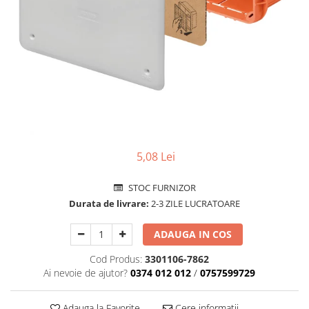
Comtec STIL
Gewiss
Gewiss Chorus
Legrand Kaptika
Corpuri de iluminat
Accesorii
Sigurante automate
Sigurante Comtec
5,08 Lei
Sigurante Gewiss
Sigurante Legrand
STOC FURNIZOR
Sigurante Schneider
Durata de livrare:
2-3 ZILE LUCRATOARE
Tablouri electrice
ADAUGA IN COS
Tablouri Gewiss
Cod Produs:
3301106-7862
Echipamente si Instalatii Sanitare
Ai nevoie de ajutor?
0374 012 012
/
0757599729
Chiuvete granit
Accestorii baie si bucatarie
Adauga la Favorite
Cere informatii