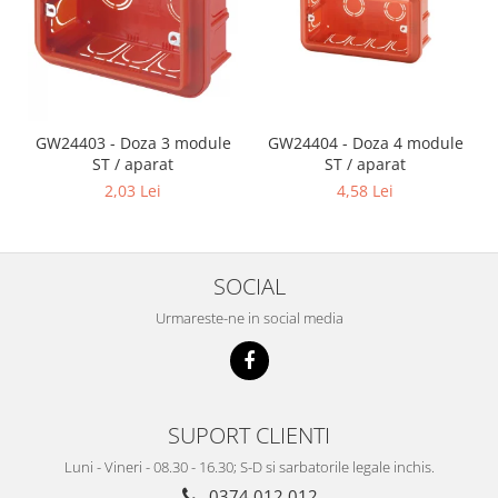
Tencuieli decorative
Vopsele lavabile pentru exterior
Vopsele lavabile pentru interior
Mortare
GW24403 - Doza 3 module
GW24404 - Doza 4 module
Adezivi pentru placari ceramice
ST / aparat
ST / aparat
2,03 Lei
4,58 Lei
Adezivi pentru termoizolatie
Amorse pentru montare
Chituri
SOCIAL
Gleturi
Urmareste-ne in social media
Mortare
Premixuri
Sape
SUPORT CLIENTI
Luni - Vineri - 08.30 - 16.30; S-D si sarbatorile legale inchis.
0374 012 012