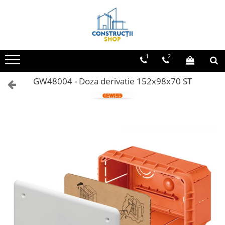
Toate Produsele
Echipamente Termice
1
2
Radiatoare
GW48004 - Doza derivatie 152x98x70 ST
Radiatoare din panouri de otel
Aparate de aer conditionat
Centrale Termice
Condensare cu ACM
Condensare incalzire
Termostate
Echipamente Electrice
Aparataj joasa tensiune
Asfora
Bticino
Comtec CAMILYA