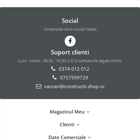
Social
Urmareste-ne in social media
Suport clienti
Luni - Vineri - 08.30 - 16.30; S-D si sarbatorile legale inchis.
0374 012 012
0757599729
vanzari@constructii-shop.ro
Magazinul Meu
Clienti
Date Comerciale