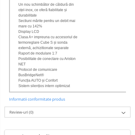
Un nou schimbător de căldură din
oțel-inox, ce oferă fiabilitate și
durabilitate
Sectiuni mărite pentru un debit mai
mare cu 142%
Display LCD
Clasa A+ impreuna cu accesoriul de
termoreglare Cube S și sonda
externă, achizitionate separate
Raport de modulare 1:7
Posibilitate de conectare cu Ariston
NET
Protocol de comunicare
BusBridgeNet®
Funcția AUTO și Confort
Sistem silențios intern optimizat
Informatii conformitate produs
Review-uri
(0)