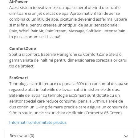
AirPower
Acest sistem inovativ mixeaza apa cu aerul oferind o senzatie
uimitoare si un jet delicat de apa. Aproximativ 3 litri de aer se
combina cu un litru de apa, picaturile devenind astfel mai usoare
si mai fine, pentru crearea unor tipuri de jeturi senzationale :
Rain, Whirl, RainAir, RainStream, Massage, SoftRain, IntenseRain.
In plus, economisesti si apa!
ComfortZone
Spatiu si confort. Bateriile Hansgrohe cu ComfortZone ofera o
gama variata de inaltimi pentru dimensionarea corecta a oricarui
tip de proiect.
EcoSmart
Tehnologia care iti reduce cu pana la 60% din consumul de apa se
regaseste atat in bateriile de lavoar cat si in sistemele de dus.
Bateriile de lavoar cu tehnologia EcoSmart sunt dotate cu un
aerator special care reduce consumul pana la 5l/min. Parele de
dus contin un O-ring de mare precizie care asigura un consum de
9l/min sau in unele cazuri chiar de 6l/min (Crometta 85 Green).
Informatii conformitate produs
Review-uri
(0)