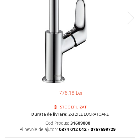
Sigurante Legrand
Sigurante Schneider
Tablouri electrice
Tablouri Gewiss
778,18 Lei
STOC EPUIZAT
Durata de livrare:
2-3 ZILE LUCRATOARE
Cod Produs:
31609000
Ai nevoie de ajutor?
0374 012 012
/
0757599729