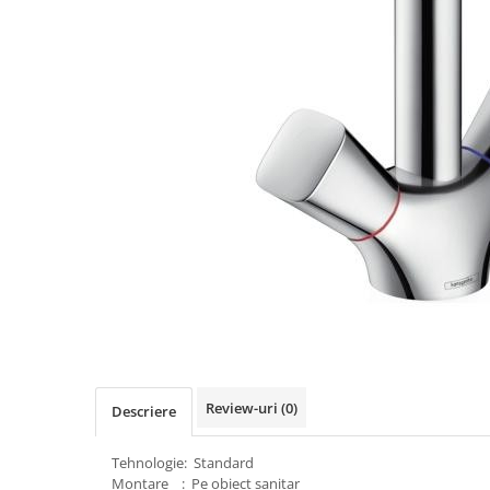
Comtec STIL
Gewiss
Gewiss Chorus
Legrand Kaptika
Corpuri de iluminat
Accesorii
Sigurante automate
Sigurante Comtec
Sigurante Gewiss
Sigurante Legrand
Sigurante Schneider
Tablouri electrice
Tablouri Gewiss
Review-uri
(0)
Echipamente si Instalatii Sanitare
Descriere
Chiuvete granit
Tehnologie: Standard
Accestorii baie si bucatarie
Montare : Pe obiect sanitar