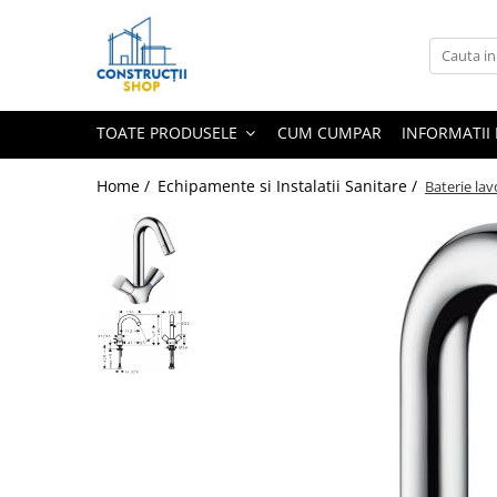
Toate Produsele
Echipamente Termice
TOATE PRODUSELE
CUM CUMPAR
INFORMATII 
Radiatoare
Radiatoare din panouri de otel
Home /
Echipamente si Instalatii Sanitare /
Baterie la
Aparate de aer conditionat
Centrale Termice
Condensare cu ACM
Condensare incalzire
Termostate
Echipamente Electrice
Aparataj joasa tensiune
Asfora
Bticino
Comtec CAMILYA