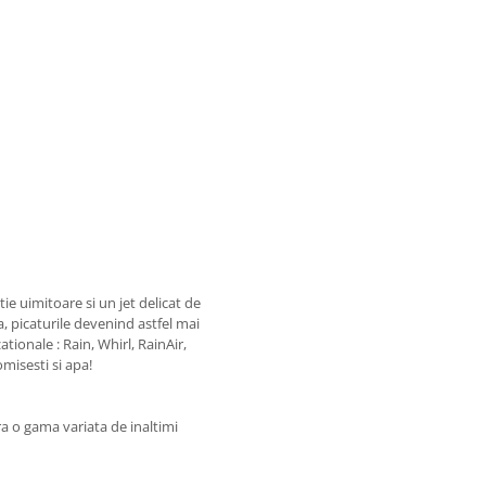
ie uimitoare si un jet delicat de
a, picaturile devenind astfel mai
tionale : Rain, Whirl, RainAir,
misesti si apa!
a o gama variata de inaltimi