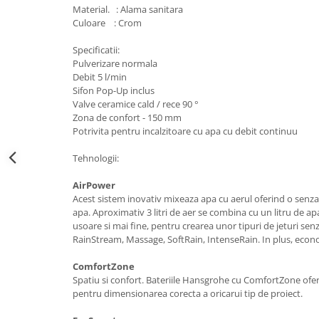
Material. : Alama sanitara
Obiecte Sanitare
Culoare : Crom
Baterii Chiuvete
Specificatii:
Baterii baie
Pulverizare normala
Baterii bucatarie
Debit 5 l/min
Sifon Pop-Up inclus
Accesorii Instalatii Sanitare
Valve ceramice cald / rece 90 °
Ferro baterii bucatarie
Zona de confort - 150 mm
Ferro Smile
Potrivita pentru incalzitoare cu apa cu debit continuu
Gresie - Faianta
Tehnologii:
Gresie
AirPower
Faianta
Acest sistem inovativ mixeaza apa cu aerul oferind o senzat
Parchet
apa. Aproximativ 3 litri de aer se combina cu un litru de ap
usoare si mai fine, pentru crearea unor tipuri de jeturi senza
Plinta
RainStream, Massage, SoftRain, IntenseRain. In plus, econo
Parchet laminat
ComfortZone
Vopsele si tencuieli
Spatiu si confort. Bateriile Hansgrohe cu ComfortZone ofer
Amorse
pentru dimensionarea corecta a oricarui tip de proiect.
Lacuri si emailuri