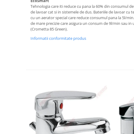
EcoSmart
Tehnologia care iti reduce cu pana la 60% din consumul de a
Tencuieli decorative
de lavoar cat si in sistemele de dus. Bateriile de lavoar c
Vopsele lavabile pentru exterior
cu un aerator special care reduce consumul pana la 5l/min.
de mare precizie care asigura un consum de 9l/min sau in u
Vopsele lavabile pentru interior
(Crometta 85 Green).
Mortare
Informatii conformitate produs
Adezivi pentru placari ceramice
Adezivi pentru termoizolatie
Amorse pentru montare
Chituri
Gleturi
Mortare
Premixuri
Sape