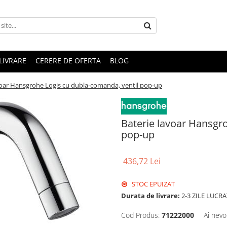
LIVRARE
CERERE DE OFERTA
BLOG
voar Hansgrohe Logis cu dubla-comanda, ventil pop-up
Baterie lavoar Hansgr
pop-up
436,72 Lei
STOC EPUIZAT
Durata de livrare:
2-3 ZILE LUCR
Cod Produs:
71222000
Ai nevo