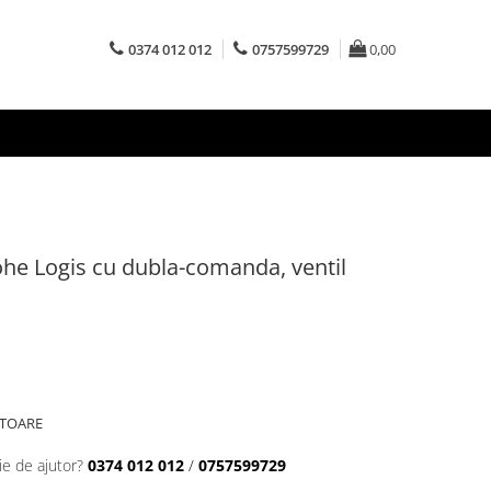
0374 012 012
0757599729
0,00
ohe Logis cu dubla-comanda, ventil
ATOARE
ie de ajutor?
0374 012 012
/
0757599729