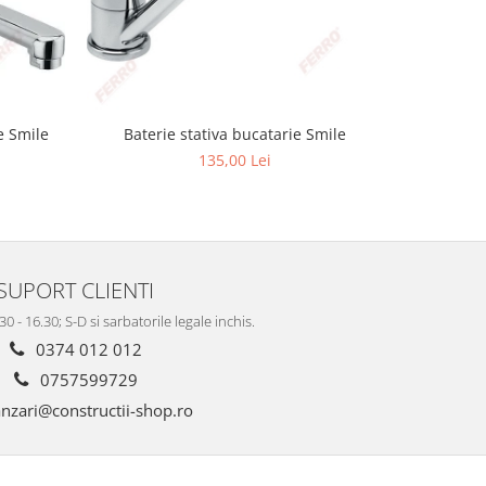
e Smile
Baterie stativa bucatarie Smile
Baterie 
135,00 Lei
SUPORT CLIENTI
.30 - 16.30; S-D si sarbatorile legale inchis.
0374 012 012
0757599729
nzari@constructii-shop.ro