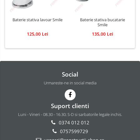
Baterie stativa lavoar Smile
Baterie stativa bucatarie
Smile
125,00 Lei
135,00 Lei
Social
Urmareste-ne in social media
Suport clienti
Luni - Vineri - 08.30 - 16.30; S-D si sarbatorile legale inchis.
0374 012 012
0757599729
vanzari@constructii-shop.ro