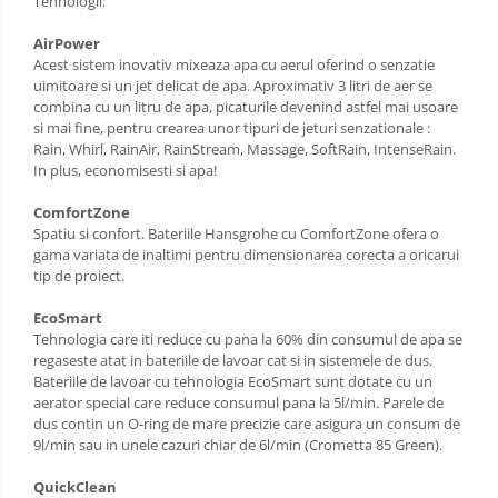
Tehnologii:
AirPower
Acest sistem inovativ mixeaza apa cu aerul oferind o senzatie
uimitoare si un jet delicat de apa. Aproximativ 3 litri de aer se
combina cu un litru de apa, picaturile devenind astfel mai usoare
si mai fine, pentru crearea unor tipuri de jeturi senzationale :
Rain, Whirl, RainAir, RainStream, Massage, SoftRain, IntenseRain.
In plus, economisesti si apa!
ComfortZone
Spatiu si confort. Bateriile Hansgrohe cu ComfortZone ofera o
gama variata de inaltimi pentru dimensionarea corecta a oricarui
tip de proiect.
EcoSmart
Tehnologia care iti reduce cu pana la 60% din consumul de apa se
regaseste atat in bateriile de lavoar cat si in sistemele de dus.
Bateriile de lavoar cu tehnologia EcoSmart sunt dotate cu un
aerator special care reduce consumul pana la 5l/min. Parele de
dus contin un O-ring de mare precizie care asigura un consum de
9l/min sau in unele cazuri chiar de 6l/min (Crometta 85 Green).
QuickClean