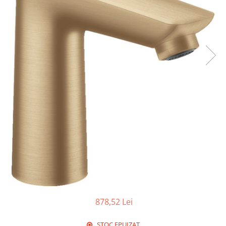
Sigurante Legrand
Sigurante Schneider
Tablouri electrice
Tablouri Gewiss
878,52 Lei
STOC EPUIZAT