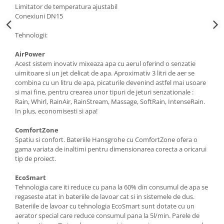
Limitator de temperatura ajustabil
Conexiuni DN15
Tehnologii:
AirPower
Acest sistem inovativ mixeaza apa cu aerul oferind o senzatie
uimitoare si un jet delicat de apa. Aproximativ 3 litri de aer se
combina cu un litru de apa, picaturile devenind astfel mai usoare
si mai fine, pentru crearea unor tipuri de jeturi senzationale :
Rain, Whirl, RainAir, RainStream, Massage, SoftRain, IntenseRain.
In plus, economisesti si apa!
ComfortZone
Spatiu si confort. Bateriile Hansgrohe cu ComfortZone ofera o
gama variata de inaltimi pentru dimensionarea corecta a oricarui
tip de proiect.
EcoSmart
Tehnologia care iti reduce cu pana la 60% din consumul de apa se
regaseste atat in bateriile de lavoar cat si in sistemele de dus.
Bateriile de lavoar cu tehnologia EcoSmart sunt dotate cu un
aerator special care reduce consumul pana la 5l/min. Parele de