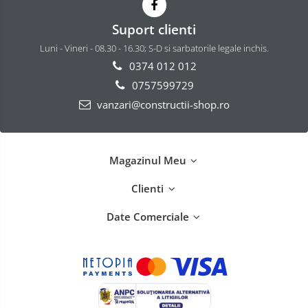
Suport clienti
Luni - Vineri - 08.30 - 16.30; S-D si sarbatorile legale inchis.
0374 012 012
0757599729
vanzari@constructii-shop.ro
Magazinul Meu
Clienti
Date Comerciale