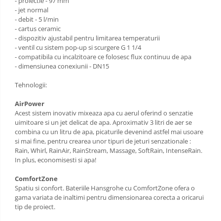
- proiectie - 97 mm
- jet normal
- debit - 5 l/min
- cartus ceramic
- dispozitiv ajustabil pentru limitarea temperaturii
- ventil cu sistem pop-up si scurgere G 1 1/4
- compatibila cu incalzitoare ce folosesc flux continuu de apa
- dimensiunea conexiunii - DN15
Tehnologii:
AirPower
Acest sistem inovativ mixeaza apa cu aerul oferind o senzatie
uimitoare si un jet delicat de apa. Aproximativ 3 litri de aer se
combina cu un litru de apa, picaturile devenind astfel mai usoare
si mai fine, pentru crearea unor tipuri de jeturi senzationale :
Rain, Whirl, RainAir, RainStream, Massage, SoftRain, IntenseRain.
In plus, economisesti si apa!
ComfortZone
Spatiu si confort. Bateriile Hansgrohe cu ComfortZone ofera o
gama variata de inaltimi pentru dimensionarea corecta a oricarui
tip de proiect.