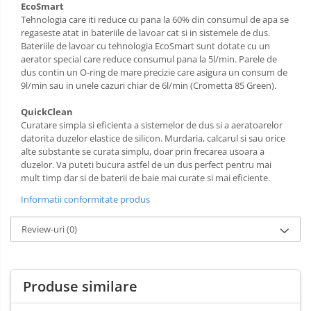
EcoSmart
Tehnologia care iti reduce cu pana la 60% din consumul de apa se
regaseste atat in bateriile de lavoar cat si in sistemele de dus.
Bateriile de lavoar cu tehnologia EcoSmart sunt dotate cu un
aerator special care reduce consumul pana la 5l/min. Parele de
dus contin un O-ring de mare precizie care asigura un consum de
9l/min sau in unele cazuri chiar de 6l/min (Crometta 85 Green).
QuickClean
Curatare simpla si eficienta a sistemelor de dus si a aeratoarelor
datorita duzelor elastice de silicon. Murdaria, calcarul si sau orice
alte substante se curata simplu, doar prin frecarea usoara a
duzelor. Va puteti bucura astfel de un dus perfect pentru mai
mult timp dar si de baterii de baie mai curate si mai eficiente.
Informatii conformitate produs
Review-uri
(0)
Produse similare