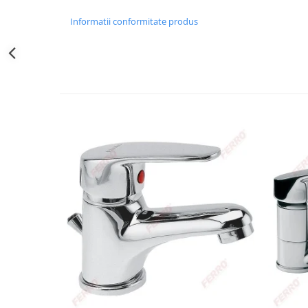
Obiecte Sanitare
Informatii conformitate produs
Baterii Chiuvete
Baterii baie
Baterii bucatarie
Accesorii Instalatii Sanitare
Ferro baterii bucatarie
Ferro Smile
Gresie - Faianta
Gresie
Faianta
Parchet
Plinta
Parchet laminat
Vopsele si tencuieli
Amorse
Lacuri si emailuri