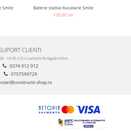
e Smile
Baterie stativa bucatarie Smile
Baterie 
135,00 Lei
SUPORT CLIENTI
.30 - 16.30; S-D si sarbatorile legale inchis.
0374 012 012
0757599729
nzari@constructii-shop.ro