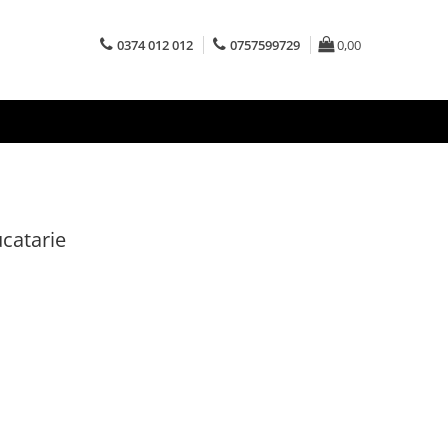
0374 012 012
0757599729
0,00
ucatarie