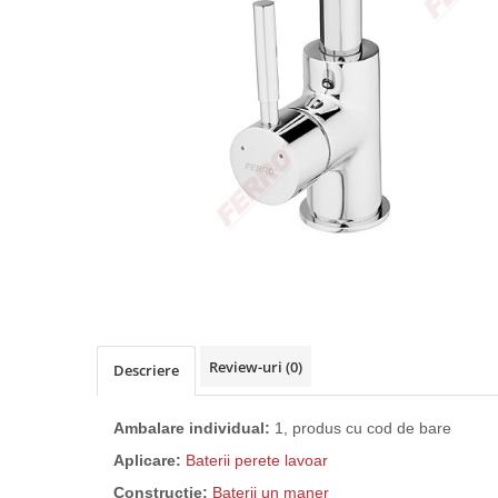
Comtec STIL
Gewiss
Gewiss Chorus
Legrand Kaptika
Corpuri de iluminat
Accesorii
Sigurante automate
Sigurante Comtec
Sigurante Gewiss
Sigurante Legrand
Sigurante Schneider
Tablouri electrice
Review-uri
(0)
Descriere
Tablouri Gewiss
Echipamente si Instalatii Sanitare
Ambalare individual
:
1, produs cu cod de bare
Chiuvete granit
Aplicare:
Baterii perete lavoar
Accestorii baie si bucatarie
Constructie:
Baterii un maner