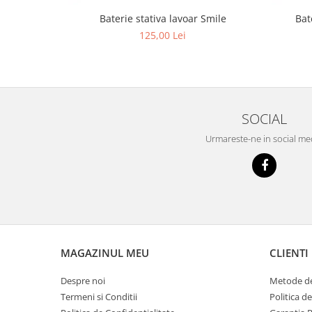
Tencuieli decorative
Baterie stativa lavoar Smile
Bat
125,00 Lei
Vopsele lavabile pentru exterior
Vopsele lavabile pentru interior
Mortare
Adezivi pentru placari ceramice
SOCIAL
Adezivi pentru termoizolatie
Urmareste-ne in social me
Amorse pentru montare
Chituri
Gleturi
Mortare
Premixuri
Sape
MAGAZINUL MEU
CLIENTI
Despre noi
Metode de
Termeni si Conditii
Politica d