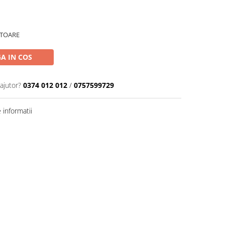
ATOARE
A IN COS
ajutor?
0374 012 012
/
0757599729
informatii