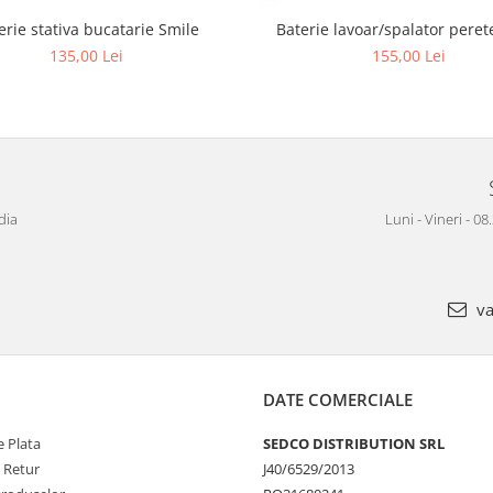
erie stativa bucatarie Smile
Baterie lavoar/spalator peret
135,00 Lei
155,00 Lei
dia
Luni - Vineri - 08
va
DATE COMERCIALE
 Plata
SEDCO DISTRIBUTION SRL
e Retur
J40/6529/2013