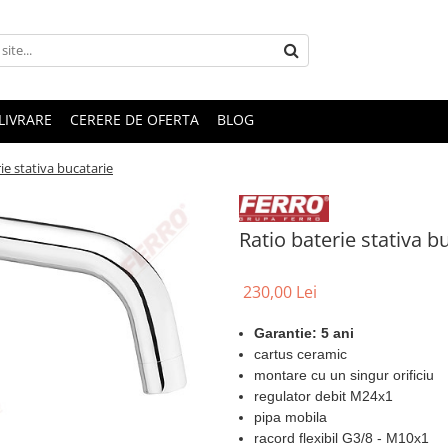
LIVRARE
CERERE DE OFERTA
BLOG
ie stativa bucatarie
Ratio baterie stativa b
230,00 Lei
Garantie: 5 ani
cartus ceramic
montare cu un singur orificiu
regulator debit M24x1
pipa mobila
racord flexibil G3/8 - M10x1