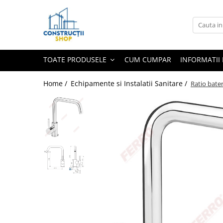
Toate Produsele
Echipamente Termice
TOATE PRODUSELE
CUM CUMPAR
INFORMATII 
Radiatoare
Radiatoare din panouri de otel
Home /
Echipamente si Instalatii Sanitare /
Ratio bater
Aparate de aer conditionat
Centrale Termice
Condensare cu ACM
Condensare incalzire
Termostate
Echipamente Electrice
Aparataj joasa tensiune
Asfora
Bticino
Comtec CAMILYA