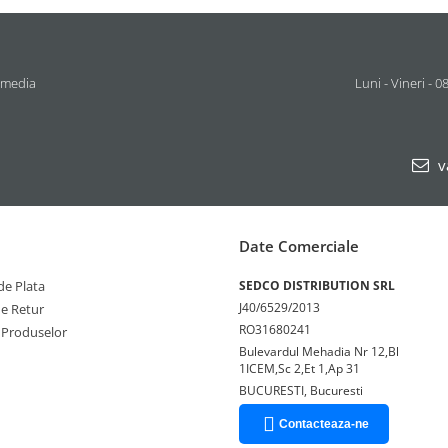
 media
Luni - Vineri - 0
v
Date Comerciale
e Plata
SEDCO DISTRIBUTION SRL
J40/6529/2013
de Retur
RO31680241
 Produselor
Bulevardul Mehadia Nr 12,Bl
1ICEM,Sc 2,Et 1,Ap 31
BUCURESTI, Bucuresti
Contacteaza-ne