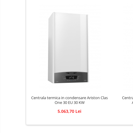
Adezivi pentru placari ceramice
Adezivi pentru termoizolatie
Amorse pentru montare
Chituri
Gleturi
Mortare
Premixuri
Sape
Centrala termica in condensare Ariston Clas
Centra
One 30 EU 30 KW
5.063,70 Lei