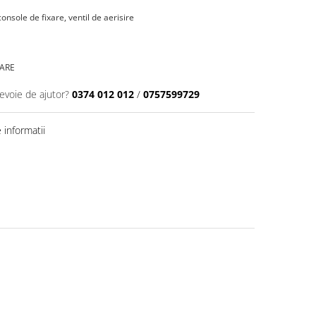
 console de fixare, ventil de aerisire
OARE
nevoie de ajutor?
0374 012 012
/
0757599729
informatii