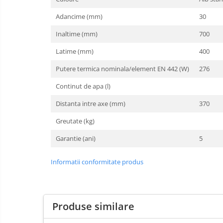
Baterii Chiuvete
Adancime (mm)
30
Baterii baie
Inaltime (mm)
700
Baterii bucatarie
Accesorii Instalatii Sanitare
Latime (mm)
400
Ferro baterii bucatarie
Putere termica nominala/element EN 442 (W)
276
Ferro Smile
Continut de apa (l)
Gresie
Faianta
Distanta intre axe (mm)
370
Plinta
Greutate (kg)
Parchet laminat
Garantie (ani)
5
Amorse
Informatii conformitate produs
Lacuri si emailuri
Tencuieli decorative
Vopsele lavabile pentru exterior
Produse similare
Vopsele lavabile pentru interior