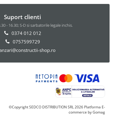
Suport clienti
8.30 - 16.30; S-D si sarbatorile legale inchis.
0374 012 012
0757599729
anzari@constructii-shop.ro
©Copyright SEDCO DISTRIBUTION SRL 2026
Platforma E-
commerce by Gomag