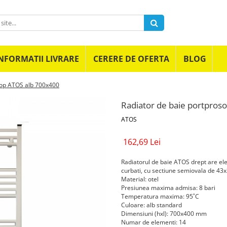
NFORMATII LIVRARE
CERERE DE OFERTA
BLOG
sop ATOS alb 700x400
Radiator de baie portpros
ATOS
162,69 Lei
Radiatorul de baie ATOS drept are ele
curbati, cu sectiune semiovala de 4
Material: otel
Presiunea maxima admisa: 8 bari
Temperatura maxima: 95˚C
Culoare: alb standard
Dimensiuni (hxl): 700x400 mm
Numar de elementi: 14