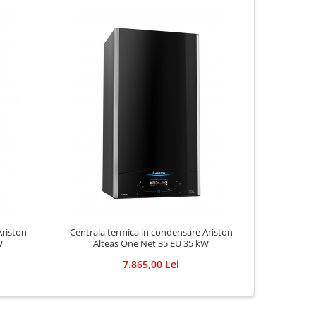
Ariston
Centrala termica in condensare Ariston
Radiato
W
Alteas One Net 35 EU 35 kW
Ko
7.865,00 Lei