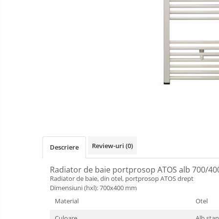
Gewiss
Gewiss Chorus
Legrand Kaptika
Corpuri de iluminat
Accesorii
Sigurante automate
Sigurante Comtec
Sigurante Gewiss
Sigurante Legrand
Sigurante Schneider
Review-uri
(0)
Descriere
Tablouri electrice
Tablouri Gewiss
Radiator de baie portprosop ATOS alb 700/40
Radiator de baie, din otel, portprosop ATOS drept
Chiuvete granit
Dimensiuni (hxl): 700x400 mm
Accestorii baie si bucatarie
Material
Otel
Obiecte Sanitare
Culoare
Alb sta