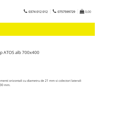
0374 012 012
0757599729
0,00
op ATOS alb 700x400
menti orizontali cu diametru de 21 mm si colectori laterali
3x30 mm.