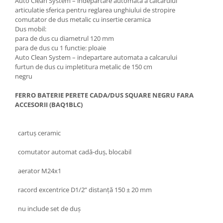
Auto Clean System – indepartare automata a calcarului
articulatie sferica pentru reglarea unghiului de stropire
comutator de dus metalic cu insertie ceramica
Dus mobil:
para de dus cu diametrul 120 mm
para de dus cu 1 functie: ploaie
Auto Clean System – indepartare automata a calcarului
furtun de dus cu impletitura metalic de 150 cm
negru
FERRO BATERIE PERETE CADA/DUS SQUARE NEGRU FARA
ACCESORII (BAQ1BLC)
cartuș ceramic
comutator automat cadă-duș, blocabil
aerator M24x1
racord excentrice D1/2” distanță 150 ± 20 mm
nu include set de duș