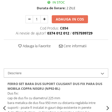
IN STOC
Durata de livrare:
2 ZILE
ADAUGA IN COS
Cod Produs:
C894
Ai nevoie de ajutor?
0374 012 012
/
0757599729
Adauga la Favorite
Cere informatii
Descriere
FERRO SET BARA DUS SUPORT CULISANT DUS FIX PARA DUS
MOBILA COPPA NEGRU (NP92-BL)
Dus fix:
cap de dus fix cu diametrul 225 mm
bara metalica de dus fixa 950 mm cu distanta reglabila intre
suporti - poate fi instalat in gauri deja existente in perete