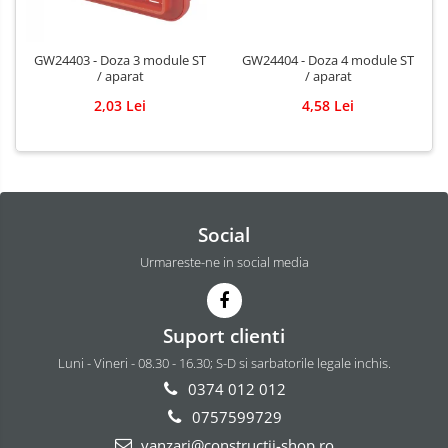
GW24403 - Doza 3 module ST
GW24404 - Doza 4 module ST
/ aparat
/ aparat
2,03 Lei
4,58 Lei
Social
Urmareste-ne in social media
Suport clienti
Luni - Vineri - 08.30 - 16.30; S-D si sarbatorile legale inchis.
0374 012 012
0757599729
vanzari@constructii-shop.ro