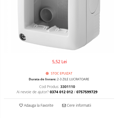
Sigurante Gewiss
Sigurante Legrand
Sigurante Schneider
Tablouri electrice
Tablouri Gewiss
5,52 Lei
STOC EPUIZAT
Durata de livrare:
2-3 ZILE LUCRATOARE
Cod Produs:
3301110
Ai nevoie de ajutor?
0374 012 012
/
0757599729
Adauga la Favorite
Cere informatii