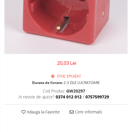
Sigurante Gewiss
Sigurante Legrand
Sigurante Schneider
Tablouri electrice
Tablouri Gewiss
20,03 Lei
STOC EPUIZAT
Durata de livrare:
2-3 ZILE LUCRATOARE
Cod Produs:
GW20297
Ai nevoie de ajutor?
0374 012 012
/
0757599729
Adauga la Favorite
Cere informatii