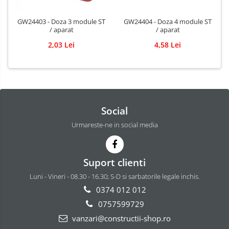
GW24403 - Doza 3 module ST
GW24404 - Doza 4 module ST
/ aparat
/ aparat
2,03 Lei
4,58 Lei
Social
Urmareste-ne in social media
Suport clienti
Luni - Vineri - 08.30 - 16.30; S-D si sarbatorile legale inchis.
0374 012 012
0757599729
vanzari@constructii-shop.ro