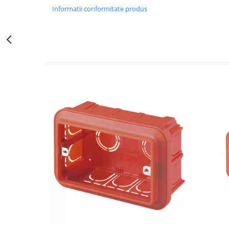
Obiecte Sanitare
Informatii conformitate produs
Baterii Chiuvete
Baterii baie
Baterii bucatarie
Accesorii Instalatii Sanitare
Ferro baterii bucatarie
Ferro Smile
Gresie - Faianta
Gresie
Faianta
Parchet
Plinta
Parchet laminat
Vopsele si tencuieli
Amorse
Lacuri si emailuri