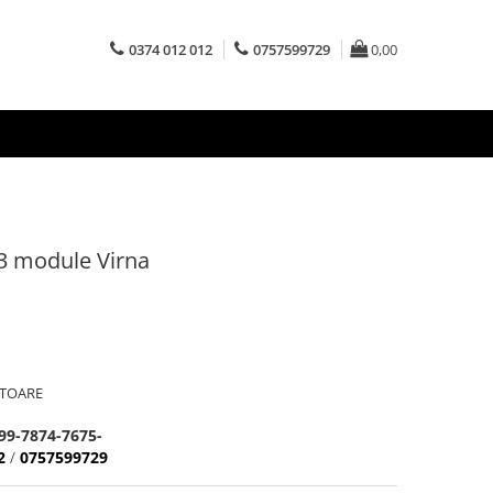
0374 012 012
0757599729
0,00
3 module Virna
ATOARE
99-7874-7675-
2
/
0757599729