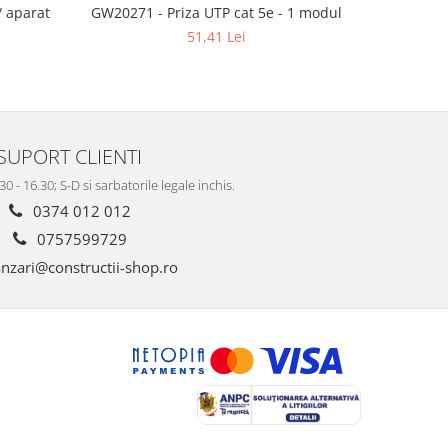
 aparat
GW20271 - Priza UTP cat 5e - 1 modul
GW48002 - 
51,41 Lei
SUPORT CLIENTI
.30 - 16.30; S-D si sarbatorile legale inchis.
0374 012 012
0757599729
nzari@constructii-shop.ro