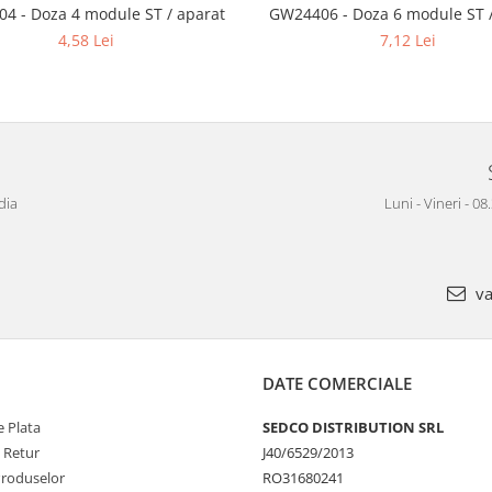
4 - Doza 4 module ST / aparat
GW24406 - Doza 6 module ST /
4,58 Lei
7,12 Lei
dia
Luni - Vineri - 08
va
DATE COMERCIALE
 Plata
SEDCO DISTRIBUTION SRL
e Retur
J40/6529/2013
Produselor
RO31680241