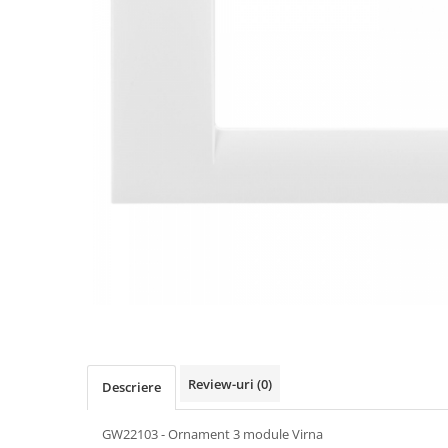
Comtec STIL
Gewiss
Gewiss Chorus
Legrand Kaptika
Corpuri de iluminat
Accesorii
Sigurante automate
Sigurante Comtec
Sigurante Gewiss
Sigurante Legrand
Sigurante Schneider
Tablouri electrice
Tablouri Gewiss
Echipamente si Instalatii Sanitare
Review-uri
(0)
Descriere
Chiuvete granit
Accestorii baie si bucatarie
GW22103 - Ornament 3 module Virna