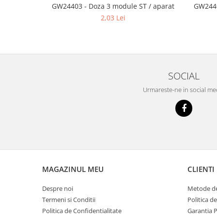
GW24403 - Doza 3 module ST / aparat
GW2440
Tencuieli decorative
2,03 Lei
Vopsele lavabile pentru exterior
Vopsele lavabile pentru interior
Mortare
Adezivi pentru placari ceramice
SOCIAL
Adezivi pentru termoizolatie
Urmareste-ne in social me
Amorse pentru montare
Chituri
Gleturi
Mortare
Premixuri
MAGAZINUL MEU
CLIENTI
Sape
Despre noi
Metode de
Termeni si Conditii
Politica d
Politica de Confidentialitate
Garantia 