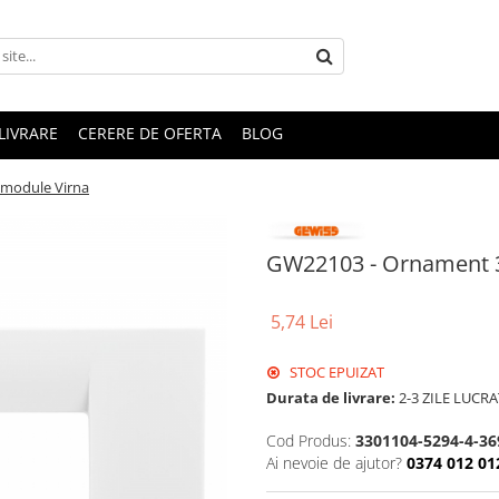
LIVRARE
CERERE DE OFERTA
BLOG
module Virna
GW22103 - Ornament 
5,74 Lei
STOC EPUIZAT
Durata de livrare:
2-3 ZILE LUCR
Cod Produs:
3301104-5294-4-36
Ai nevoie de ajutor?
0374 012 01