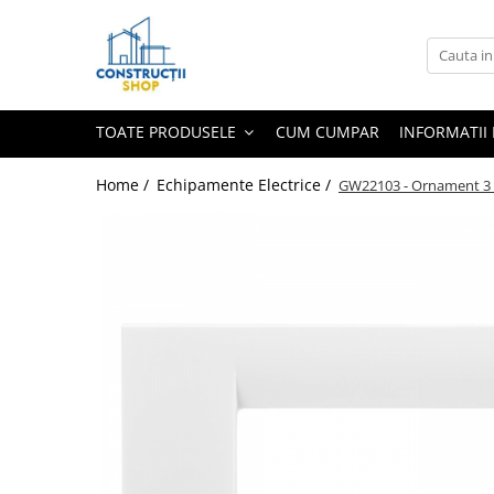
Toate Produsele
Echipamente Termice
TOATE PRODUSELE
CUM CUMPAR
INFORMATII 
Radiatoare
Radiatoare din panouri de otel
Home /
Echipamente Electrice /
GW22103 - Ornament 3 
Aparate de aer conditionat
Centrale Termice
Condensare cu ACM
Condensare incalzire
Termostate
Echipamente Electrice
Aparataj joasa tensiune
Asfora
Bticino
Comtec CAMILYA