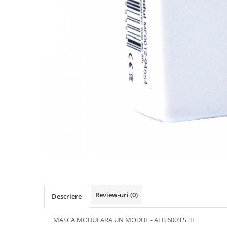
Comtec STIL
Gewiss
Gewiss Chorus
Legrand Kaptika
Corpuri de iluminat
Accesorii
Sigurante automate
Sigurante Comtec
Sigurante Gewiss
Sigurante Legrand
Sigurante Schneider
Tablouri electrice
Tablouri Gewiss
Echipamente si Instalatii Sanitare
Review-uri
(0)
Descriere
Chiuvete granit
Accestorii baie si bucatarie
MASCA MODULARA UN MODUL - ALB 6003 STIL