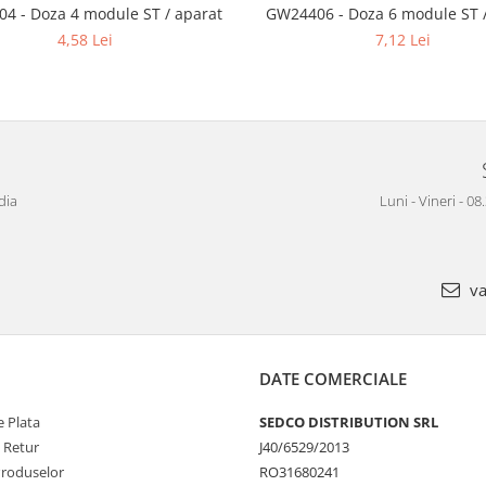
4 - Doza 4 module ST / aparat
GW24406 - Doza 6 module ST /
4,58 Lei
7,12 Lei
dia
Luni - Vineri - 08
va
DATE COMERCIALE
 Plata
SEDCO DISTRIBUTION SRL
e Retur
J40/6529/2013
Produselor
RO31680241