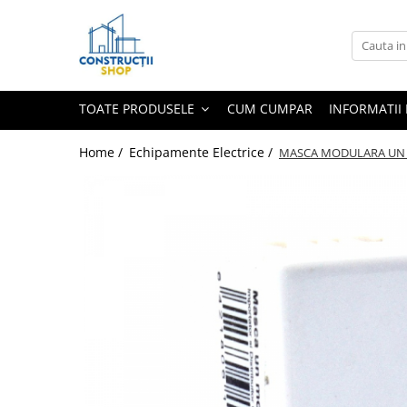
Toate Produsele
Echipamente Termice
TOATE PRODUSELE
CUM CUMPAR
INFORMATII 
Radiatoare
Radiatoare din panouri de otel
Home /
Echipamente Electrice /
MASCA MODULARA UN M
Aparate de aer conditionat
Centrale Termice
Condensare cu ACM
Condensare incalzire
Termostate
Echipamente Electrice
Aparataj joasa tensiune
Asfora
Bticino
Comtec CAMILYA