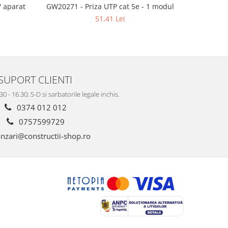
 aparat
GW20271 - Priza UTP cat 5e - 1 modul
GW48002 - 
51,41 Lei
SUPORT CLIENTI
.30 - 16.30; S-D si sarbatorile legale inchis.
0374 012 012
0757599729
nzari@constructii-shop.ro