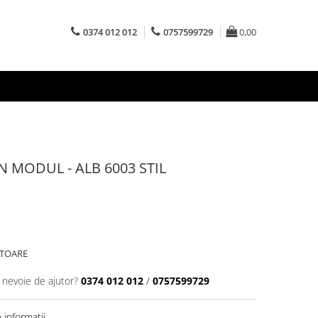
0374 012 012
0757599729
0,00
MODUL - ALB 6003 STIL
ATOARE
i nevoie de ajutor?
0374 012 012
/
0757599729
informatii