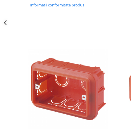
Obiecte Sanitare
Informatii conformitate produs
Baterii Chiuvete
Baterii baie
Baterii bucatarie
Accesorii Instalatii Sanitare
Ferro baterii bucatarie
Ferro Smile
Gresie - Faianta
Gresie
Faianta
Parchet
Plinta
Parchet laminat
Vopsele si tencuieli
Amorse
Lacuri si emailuri