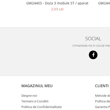
GW24403 - Doza 3 module ST / aparat
GW2440
Tencuieli decorative
2,03 Lei
Vopsele lavabile pentru exterior
Vopsele lavabile pentru interior
Mortare
Adezivi pentru placari ceramice
SOCIAL
Adezivi pentru termoizolatie
Urmareste-ne in social me
Amorse pentru montare
Chituri
Gleturi
Mortare
Premixuri
MAGAZINUL MEU
CLIENTI
Sape
Despre noi
Metode de
Termeni si Conditii
Politica d
Politica de Confidentialitate
Garantia 