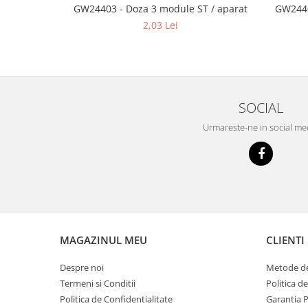
GW24403 - Doza 3 module ST / aparat
GW2440
Tencuieli decorative
2,03 Lei
Vopsele lavabile pentru exterior
Vopsele lavabile pentru interior
Mortare
Adezivi pentru placari ceramice
SOCIAL
Adezivi pentru termoizolatie
Urmareste-ne in social me
Amorse pentru montare
Chituri
Gleturi
Mortare
Premixuri
MAGAZINUL MEU
CLIENTI
Sape
Despre noi
Metode de
Termeni si Conditii
Politica d
Politica de Confidentialitate
Garantia 