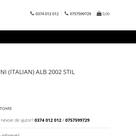
0374 012 012
0757599729
0,00
I (ITALIAN) ALB 2002 STIL
ATOARE
i nevoie de ajutor?
0374 012 012
/
0757599729
informatii