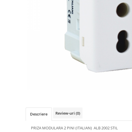
Comtec STIL
Gewiss
Gewiss Chorus
Legrand Kaptika
Corpuri de iluminat
Accesorii
Sigurante automate
Sigurante Comtec
Sigurante Gewiss
Sigurante Legrand
Sigurante Schneider
Tablouri electrice
Tablouri Gewiss
Echipamente si Instalatii Sanitare
Review-uri
(0)
Descriere
Chiuvete granit
Accestorii baie si bucatarie
PRIZA MODULARA 2 PINI (ITALIAN) ALB 2002 STIL