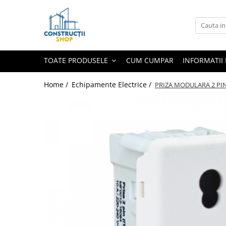
Toate Produsele
Echipamente Termice
TOATE PRODUSELE
CUM CUMPAR
INFORMATII 
Radiatoare
Radiatoare din panouri de otel
Home /
Echipamente Electrice /
PRIZA MODULARA 2 PINI
Aparate de aer conditionat
Centrale Termice
Condensare cu ACM
Condensare incalzire
Termostate
Echipamente Electrice
Aparataj joasa tensiune
Asfora
Bticino
Comtec CAMILYA