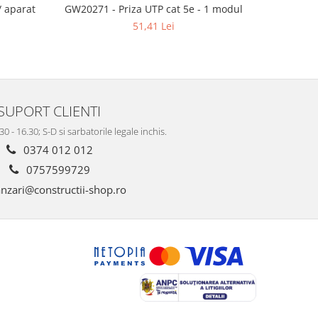
 aparat
GW20271 - Priza UTP cat 5e - 1 modul
GW48002 - 
51,41 Lei
SUPORT CLIENTI
.30 - 16.30; S-D si sarbatorile legale inchis.
0374 012 012
0757599729
nzari@constructii-shop.ro