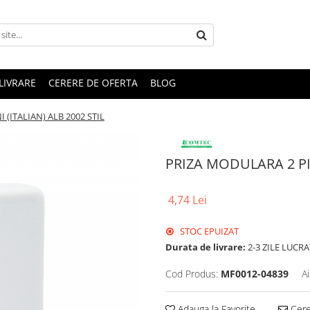
LIVRARE
CERERE DE OFERTA
BLOG
 (ITALIAN) ALB 2002 STIL
PRIZA MODULARA 2 PIN
4,74 Lei
STOC EPUIZAT
Durata de livrare:
2-3 ZILE LUCR
Cod Produs:
MF0012-04839
A
Adauga la Favorite
Cere 