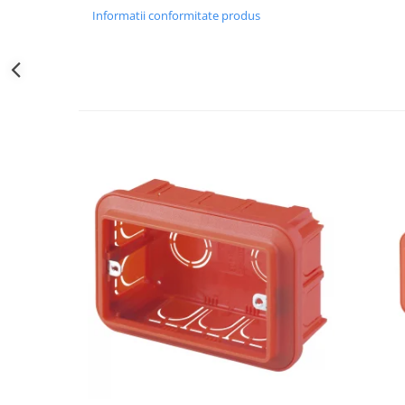
Obiecte Sanitare
Informatii conformitate produs
Baterii Chiuvete
Baterii baie
Baterii bucatarie
Accesorii Instalatii Sanitare
Ferro baterii bucatarie
Ferro Smile
Gresie - Faianta
Gresie
Faianta
Parchet
Plinta
Parchet laminat
Vopsele si tencuieli
Amorse
Lacuri si emailuri