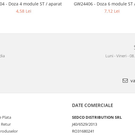
4 - Doza 4 module ST / aparat
GW24406 - Doza 6 module ST /
4,58 Lei
7,12 Lei
dia
Luni - Vineri - 08
va
DATE COMERCIALE
 Plata
SEDCO DISTRIBUTION SRL
e Retur
J40/6529/2013
Produselor
RO31680241