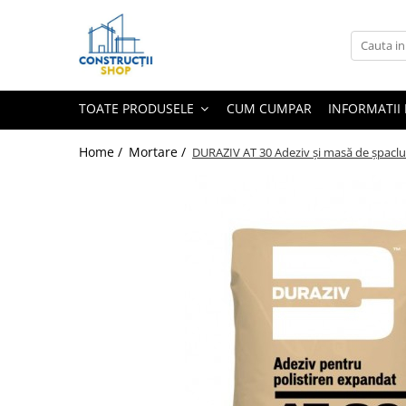
Toate Produsele
Echipamente Termice
TOATE PRODUSELE
CUM CUMPAR
INFORMATII 
Radiatoare
Radiatoare din panouri de otel
Home /
Mortare /
DURAZIV AT 30 Adeziv și masă de șpaclu
Aparate de aer conditionat
Centrale Termice
Condensare cu ACM
Condensare incalzire
Termostate
Echipamente Electrice
Aparataj joasa tensiune
Asfora
Bticino
Comtec CAMILYA