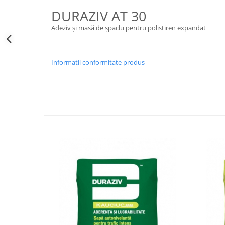
Obiecte Sanitare
DURAZIV AT 30
Baterii Chiuvete
Adeziv și masă de șpaclu pentru polistiren expandat
Baterii baie
Baterii bucatarie
Informatii conformitate produs
Accesorii Instalatii Sanitare
Ferro baterii bucatarie
Ferro Smile
Gresie - Faianta
Gresie
Faianta
Parchet
Plinta
Parchet laminat
Vopsele si tencuieli
Amorse
Lacuri si emailuri