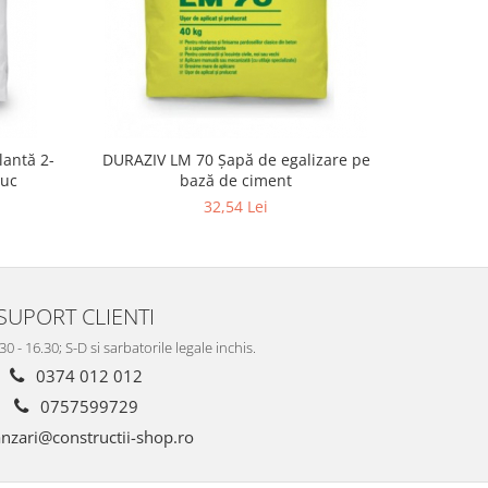
antă 2-
DURAZIV LM 70 Şapă de egalizare pe
DURAZIV M
iuc
bază de ciment
tencu
32,54 Lei
SUPORT CLIENTI
.30 - 16.30; S-D si sarbatorile legale inchis.
0374 012 012
0757599729
nzari@constructii-shop.ro