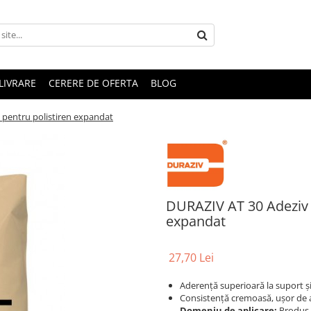
LIVRARE
CERERE DE OFERTA
BLOG
 pentru polistiren expandat
DURAZIV AT 30 Adeziv 
expandat
27,70 Lei
Aderenţă superioară la suport şi
Consistență cremoasă, ușor de a
Domeniu de aplicare:
Produs e