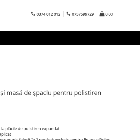
0374 012 012
0757599729
0,00
și masă de șpaclu pentru polistiren
 la plăcile de polistiren expandat
plicat
conomic folosit în 2 moduri: exclusiv pentru lipirea plăcilor