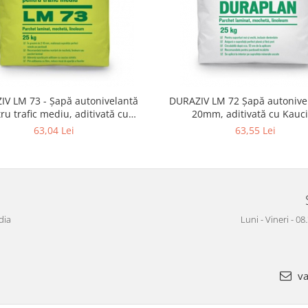
 - Șapă autonivelantă
DURAZIV LM 72 Șapă autonivel
ru trafic mediu, aditivată cu
20mm, aditivată cu Kauc
Kauciuc
63,04 Lei
63,55 Lei
dia
Luni - Vineri - 08
va