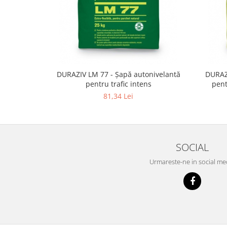
Tencuieli decorative
Vopsele lavabile pentru exterior
Vopsele lavabile pentru interior
Mortare
Adezivi pentru placari ceramice
DURAZIV LM 77 - Șapă autonivelantă
DURAZIV LM 73
pentru trafic intens
pent
Adezivi pentru termoizolatie
81,34 Lei
Amorse pentru montare
Chituri
Gleturi
SOCIAL
Mortare
Urmareste-ne in social me
Premixuri
Sape