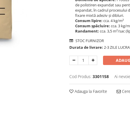
de polistiren expandat sau pentru
expandat, în cadrul procesului 
fixare mixtă adeziv şi dibluri.
Consum lipire:
cca. 4 kg/m²
Consum șpăcluire:
cca. 3 kg/m
Randament:
cca. 3,5 m²/sac (lip
STOC FURNIZOR
Durata de livrare:
2-3 ZILE LUCR
ADAUG
Cod Produs:
3301158
Ai nevoi
Adauga la Favorite
Cere 