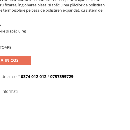
 fixarea, înglobarea plasei şi şpăcluirea plăcilor de polistiren
de termoizolare pe bază de polistiren expandat, cu sistem de
²
ire și șpăcluire)
ATOARE
A IN COS
e de ajutor?
0374 012 012
/
0757599729
informatii