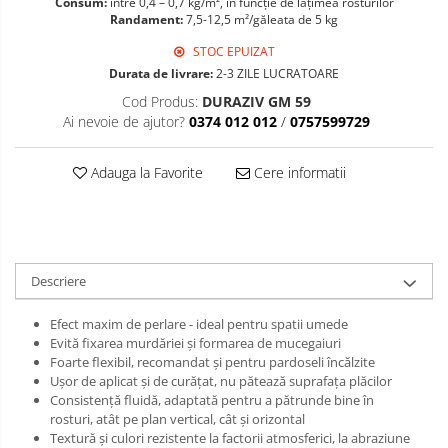
Consum:
între 0,4 – 0,7 kg/m², în funcţie de lăţimea rosturilor
Randament:
7,5-12,5 m²/găleata de 5 kg
STOC EPUIZAT
Durata de livrare:
2-3 ZILE LUCRATOARE
Cod Produs:
DURAZIV GM 59
Ai nevoie de ajutor?
0374 012 012
/
0757599729
Adauga la Favorite
Cere informatii
Descriere
Efect maxim de perlare - ideal pentru spatii umede
Evită fixarea murdăriei şi formarea de mucegaiuri
Foarte flexibil, recomandat şi pentru pardoseli încălzite
Uşor de aplicat și de curăţat, nu pătează suprafaţa plăcilor
Consistenţă fluidă, adaptată pentru a pătrunde bine în
rosturi, atât pe plan vertical, cât şi orizontal
Textură și culori rezistente la factorii atmosferici, la abraziune