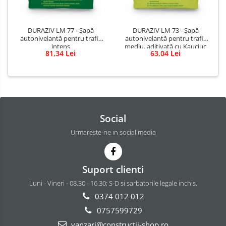
DURAZIV LM 77 - Șapă
DURAZIV LM 73 - Șapă
autonivelantă pentru trafic
autonivelantă pentru trafic
intens
mediu, aditivată cu Kauciuc
81,34 Lei
63,04 Lei
Social
Urmareste-ne in social media
Suport clienti
Luni - Vineri - 08.30 - 16.30; S-D si sarbatorile legale inchis.
0374 012 012
0757599729
vanzari@constructii-shop.ro