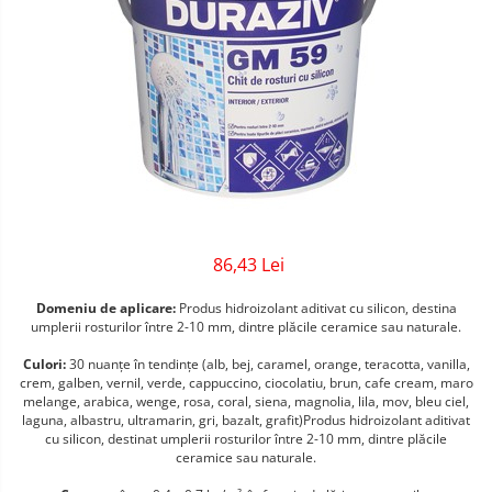
Sigurante Gewiss
Sigurante Legrand
Sigurante Schneider
Tablouri electrice
Tablouri Gewiss
86,43 Lei
Domeniu de aplicare:
Produs hidroizolant aditivat cu silicon, destina
umplerii rosturilor între 2-10 mm, dintre plăcile ceramice sau naturale.
Culori:
30 nuanţe în tendinţe (alb, bej, caramel, orange, teracotta, vanilla,
crem, galben, vernil, verde, cappuccino, ciocolatiu, brun, cafe cream, maro
melange, arabica, wenge, rosa, coral, siena, magnolia, lila, mov, bleu ciel,
laguna, albastru, ultramarin, gri, bazalt, grafit)Produs hidroizolant aditivat
cu silicon, destinat umplerii rosturilor între 2-10 mm, dintre plăcile
ceramice sau naturale.