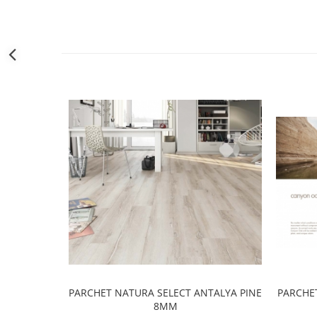
Obiecte Sanitare
Baterii Chiuvete
Baterii baie
Baterii bucatarie
Accesorii Instalatii Sanitare
Ferro baterii bucatarie
Ferro Smile
Gresie - Faianta
Gresie
Faianta
Parchet
Plinta
Parchet laminat
Vopsele si tencuieli
Amorse
PARCHET NATURA SELECT ANTALYA PINE
PARCHE
8MM
Lacuri si emailuri