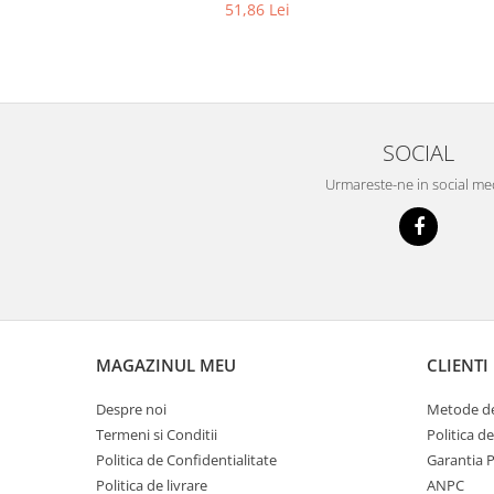
51,86 Lei
Tencuieli decorative
Vopsele lavabile pentru exterior
Vopsele lavabile pentru interior
Mortare
SOCIAL
Adezivi pentru placari ceramice
Urmareste-ne in social me
Adezivi pentru termoizolatie
Amorse pentru montare
Chituri
Gleturi
Mortare
Premixuri
MAGAZINUL MEU
CLIENTI
Sape
Despre noi
Metode de
Termeni si Conditii
Politica d
Politica de Confidentialitate
Garantia 
Politica de livrare
ANPC