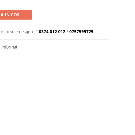
A IN COS
Ai nevoie de ajutor?
0374 012 012
/
0757599729
informatii