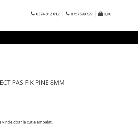
0374 012 012
0757599729
0,00
ECT PASIFIK PINE 8MM
e vinde doar la cutie ambalat.