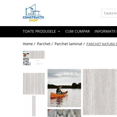
Toate Produsele
Echipamente Termice
TOATE PRODUSELE
CUM CUMPAR
INFORMATII 
Radiatoare
Radiatoare din panouri de otel
Home /
Parchet /
Parchet laminat /
PARCHET NATURA S
Aparate de aer conditionat
Centrale Termice
Condensare cu ACM
Condensare incalzire
Termostate
Echipamente Electrice
Aparataj joasa tensiune
Asfora
Bticino
Comtec CAMILYA