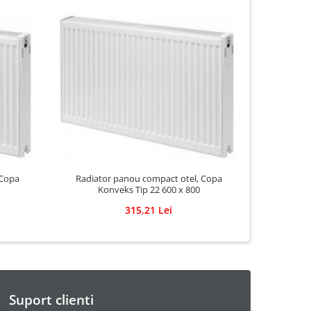
Radiato
 Copa
Radiator panou compact otel, Copa
Ko
Konveks Tip 22 600 x 800
315,21 Lei
Suport clienti