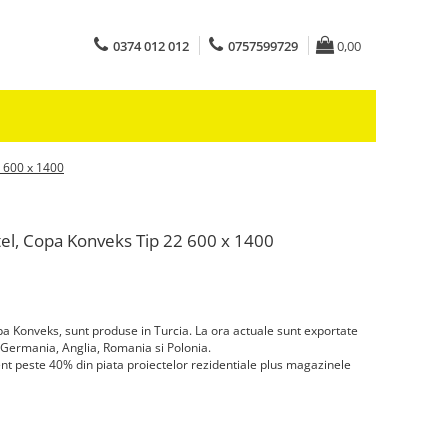
0374 012 012
0757599729
0,00
 600 x 1400
el, Copa Konveks Tip 22 600 x 1400
a Konveks, sunt produse in Turcia. La ora actuale sunt exportate
d Germania, Anglia, Romania si Polonia.
t peste 40% din piata proiectelor rezidentiale plus magazinele