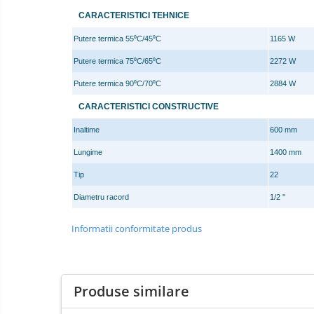
Baterii Chiuvete
CARACTERISTICI TEHNICE
Baterii baie
Putere termica 55⁰C/45⁰C
1165 W
Baterii bucatarie
Putere termica 75⁰C/65⁰C
2272 W
Accesorii Instalatii Sanitare
Putere termica 90⁰C/70⁰C
2884 W
Ferro baterii bucatarie
Ferro Smile
CARACTERISTICI CONSTRUCTIVE
Gresie
Inaltime
600 mm
Faianta
Lungime
1400 mm
Plinta
Tip
22
Parchet laminat
Diametru racord
1/2 ''
Amorse
Informatii conformitate produs
Lacuri si emailuri
Tencuieli decorative
Vopsele lavabile pentru exterior
Produse similare
Vopsele lavabile pentru interior