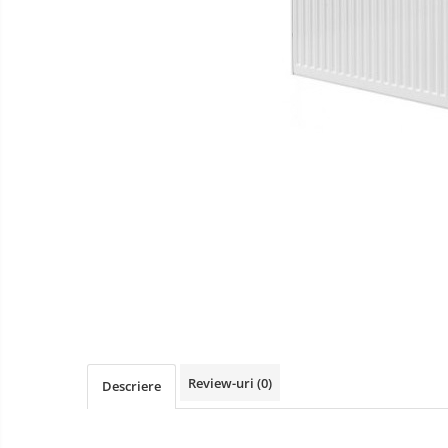
Gewiss
Gewiss Chorus
Legrand Kaptika
Corpuri de iluminat
Accesorii
Sigurante automate
Sigurante Comtec
Sigurante Gewiss
Sigurante Legrand
Sigurante Schneider
Tablouri electrice
Tablouri Gewiss
Chiuvete granit
Review-uri
(0)
Descriere
Accestorii baie si bucatarie
Obiecte Sanitare