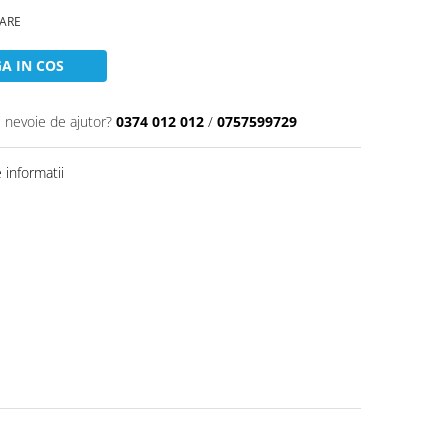
OARE
A IN COS
i nevoie de ajutor?
0374 012 012
/
0757599729
informatii