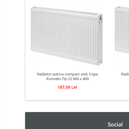
Adezivi pentru placari ceramice
Adezivi pentru termoizolatie
Amorse pentru montare
Chituri
Gleturi
Mortare
Premixuri
Sape
Radiator panou compact otel, Copa
Radi
Konveks Tip 22 600 x 400
187,09 Lei
Social