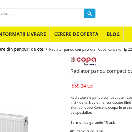
NFORMATII LIVRARE
CERERE DE OFERTA
BLOG
re din panouri de otel /
Radiator panou compact otel, Copa Konveks Tip 22
Radiator panou compact ot
559,24 Lei
Radiatoarele panou compact otel, Cop
in 37 de tari, cele mai cunoscute fiin
Brandul Copa Konveks ocupa in prezen
de specialite.
Termen de garantie 10 ani.
STOC FURNIZOR