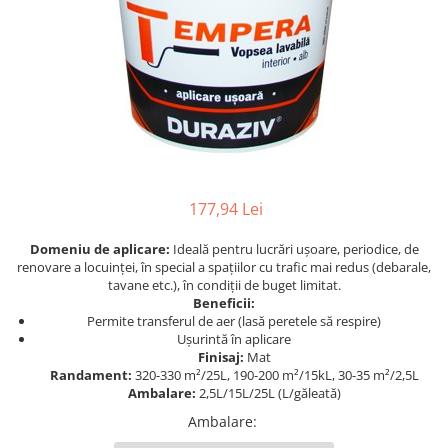
Sigurante Legrand
Sigurante Schneider
Tablouri electrice
Tablouri Gewiss
177,94 Lei
Domeniu de aplicare:
Ideală pentru lucrări uşoare, periodice, de
renovare a locuinţei, în special a spaţiilor cu trafic mai redus (debarale,
tavane etc.), în condiţii de buget limitat.
Beneficii:
Permite transferul de aer (lasă peretele să respire)
Ușurintă în aplicare
Finisaj:
Mat
Randament:
320-330 m²/25L, 190-200 m²/15kL, 30-35 m²/2,5L
Ambalare:
2,5L/15L/25L (L/găleată)
Ambalare
: