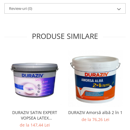
Review-uri
(0)
PRODUSE SIMILARE
DURAZIV SATIN EXPERT
DURAZIV Amorsă albă 2 în 1
VOPSEA LATEX
de la 76,26 Lei
ULTRALAVABILĂ ALBĂ, CU
de la 147,44 Lei
ASPECT SATINAT