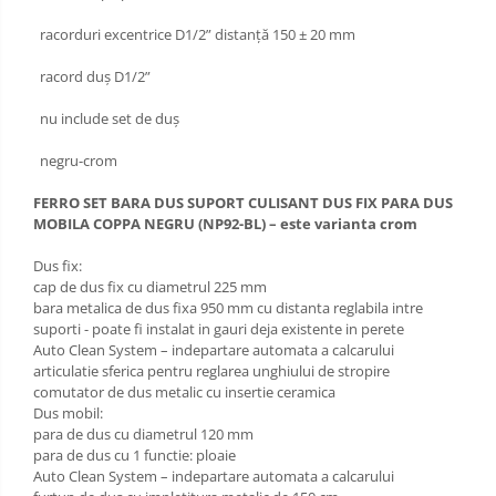
racorduri excentrice D1/2” distanță 150 ± 20 mm
racord duș D1/2”
nu include set de duș
negru-crom
FERRO SET BARA DUS SUPORT CULISANT DUS FIX PARA DUS
MOBILA COPPA NEGRU (NP92-BL) – este varianta crom
Dus fix:
cap de dus fix cu diametrul 225 mm
bara metalica de dus fixa 950 mm cu distanta reglabila intre
suporti - poate fi instalat in gauri deja existente in perete
Auto Clean System – indepartare automata a calcarului
articulatie sferica pentru reglarea unghiului de stropire
comutator de dus metalic cu insertie ceramica
Dus mobil:
para de dus cu diametrul 120 mm
para de dus cu 1 functie: ploaie
Auto Clean System – indepartare automata a calcarului