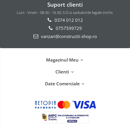
Suport clienti
Luni - Vineri - 08.30 - 16.30; S-D si sarbatorile legale inchis.
0374 012 012
0757599729
vanzari@constructii-shop.ro
Magazinul Meu
Clienti
Date Comerciale