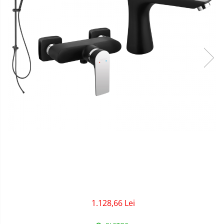
Sigurante Gewiss
Sigurante Legrand
Sigurante Schneider
Tablouri electrice
Tablouri Gewiss
1.128,66 Lei