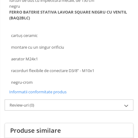
furtun de dus cu impletitura metalic de 150 cm
negru
FERRO BATERIE STATIVA LAVOAR SQUARE NEGRU CU VENTIL
(BAQ2BLC)
cartuș ceramic
montare cu un singur orificiu
aerator M24x1
racorduri flexibile de conectare D3/8” - M10x1
negru-crom
Informatii conformitate produs
Review-uri
(0)
Produse similare