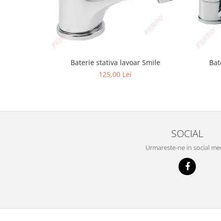
Tencuieli decorative
Vopsele lavabile pentru exterior
Vopsele lavabile pentru interior
Mortare
Baterie stativa lavoar Smile
Bat
Adezivi pentru placari ceramice
125,00 Lei
Adezivi pentru termoizolatie
Amorse pentru montare
Chituri
SOCIAL
Gleturi
Mortare
Urmareste-ne in social me
Premixuri
Sape