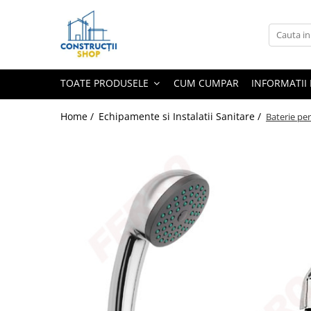
Toate Produsele
Echipamente Termice
TOATE PRODUSELE
CUM CUMPAR
INFORMATII 
Radiatoare
Radiatoare din panouri de otel
Home /
Echipamente si Instalatii Sanitare /
Baterie per
Aparate de aer conditionat
Centrale Termice
Condensare cu ACM
Condensare incalzire
Termostate
Echipamente Electrice
Aparataj joasa tensiune
Asfora
Bticino
Comtec CAMILYA