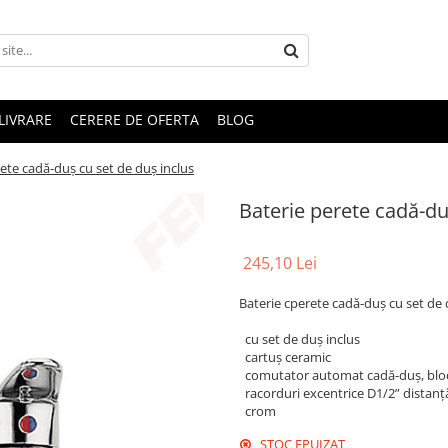
LIVRARE
CERERE DE OFERTA
BLOG
ete cadă-duș cu set de duș inclus
Baterie perete cadă-du
245,10 Lei
Baterie cperete cadă-duș cu set de 
cu set de duș inclus
cartuș ceramic
comutator automat cadă-duș, bloc
racorduri excentrice D1/2” distan
crom
STOC EPUIZAT