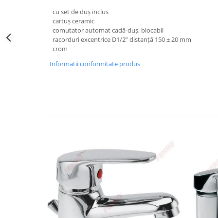
Obiecte Sanitare
cu set de duș inclus
cartuș ceramic
Baterii Chiuvete
comutator automat cadă-duș, blocabil
Baterii baie
racorduri excentrice D1/2” distanță 150 ± 20 mm
crom
Baterii bucatarie
Accesorii Instalatii Sanitare
Informatii conformitate produs
Ferro baterii bucatarie
Ferro Smile
Gresie - Faianta
Gresie
Faianta
Parchet
Plinta
Parchet laminat
Vopsele si tencuieli
Amorse
Lacuri si emailuri