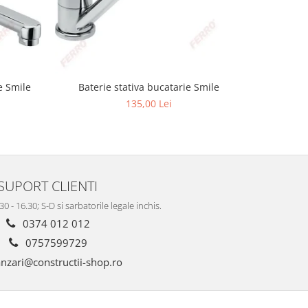
e Smile
Baterie stativa bucatarie Smile
Baterie 
135,00 Lei
SUPORT CLIENTI
.30 - 16.30; S-D si sarbatorile legale inchis.
0374 012 012
0757599729
nzari@constructii-shop.ro