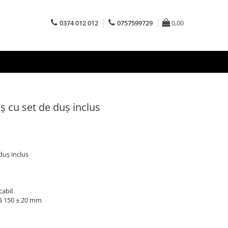
0374 012 012
0757599729
0,00
ș cu set de duș inclus
duș inclus
abil
ță 150 ± 20 mm