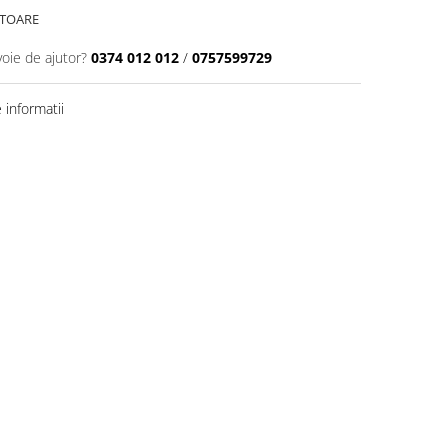
ATOARE
voie de ajutor?
0374 012 012
/
0757599729
informatii