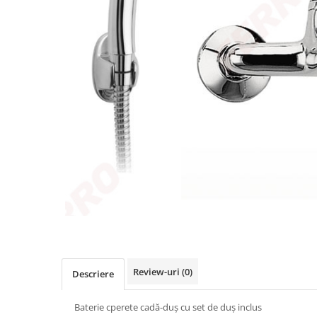
Comtec STIL
Gewiss
Gewiss Chorus
Legrand Kaptika
Corpuri de iluminat
Accesorii
Sigurante automate
Sigurante Comtec
Sigurante Gewiss
Sigurante Legrand
Sigurante Schneider
Tablouri electrice
Tablouri Gewiss
Echipamente si Instalatii Sanitare
Review-uri
(0)
Descriere
Chiuvete granit
Accestorii baie si bucatarie
Baterie cperete cadă-duș cu set de duș inclus