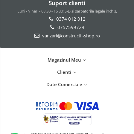
Suport clienti
Luni - Vineri - 08.30 - 16.30; S-D si sarbatorile legale inchis.
0374 012 012
0757599729
vanzari@constructii-shop.ro
Magazinul Meu
Clienti
Date Comerciale