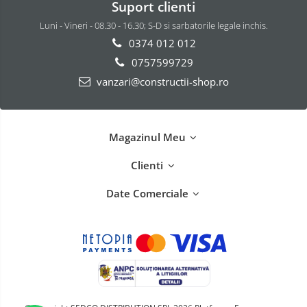
Suport clienti
Luni - Vineri - 08.30 - 16.30; S-D si sarbatorile legale inchis.
0374 012 012
0757599729
vanzari@constructii-shop.ro
Magazinul Meu
Clienti
Date Comerciale