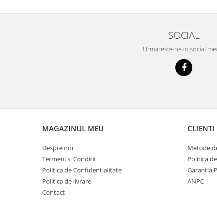
Tencuieli decorative
Vopsele lavabile pentru exterior
SOCIAL
Vopsele lavabile pentru interior
Urmareste-ne in social me
Mortare
Adezivi pentru placari ceramice
Adezivi pentru termoizolatie
Amorse pentru montare
Chituri
MAGAZINUL MEU
CLIENTI
Gleturi
Mortare
Despre noi
Metode de
Premixuri
Termeni si Conditii
Politica d
Politica de Confidentialitate
Garantia 
Sape
Politica de livrare
ANPC
Contact