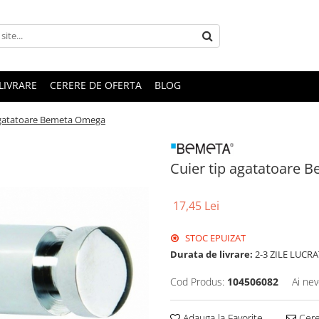
LIVRARE
CERERE DE OFERTA
BLOG
agatatoare Bemeta Omega
Cuier tip agatatoare
17,45 Lei
STOC EPUIZAT
Durata de livrare:
2-3 ZILE LUCR
Cod Produs:
104506082
Ai nev
Adauga la Favorite
Cere 