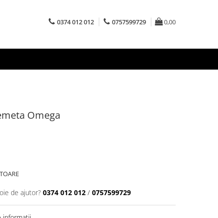
0374 012 012
0757599729
0,00
 Bemeta Omega
ATOARE
oie de ajutor?
0374 012 012
/
0757599729
informatii