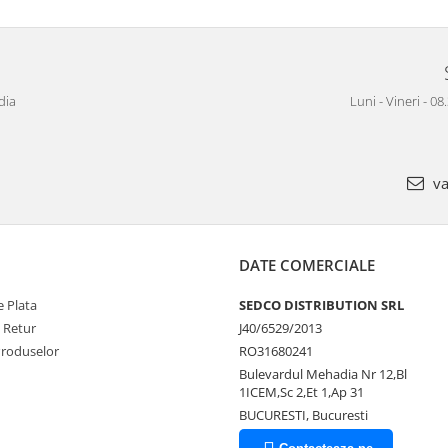
dia
Luni - Vineri - 08
va
DATE COMERCIALE
 Plata
SEDCO DISTRIBUTION SRL
e Retur
J40/6529/2013
Produselor
RO31680241
Bulevardul Mehadia Nr 12,Bl
1ICEM,Sc 2,Et 1,Ap 31
BUCURESTI, Bucuresti