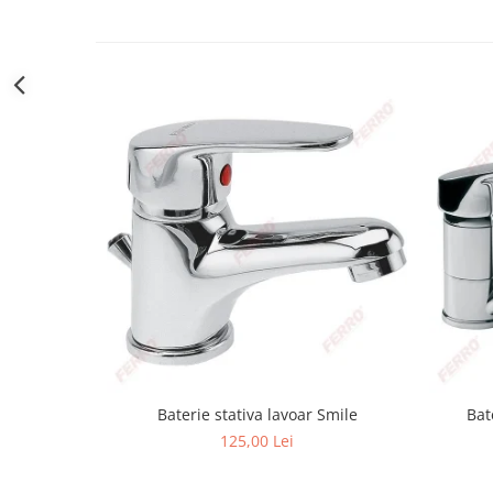
Obiecte Sanitare
Baterii Chiuvete
Baterii baie
Baterii bucatarie
Accesorii Instalatii Sanitare
Ferro baterii bucatarie
Ferro Smile
Gresie - Faianta
Gresie
Faianta
Parchet
Plinta
Parchet laminat
Baterie stativa lavoar Smile
Bat
Vopsele si tencuieli
125,00 Lei
Amorse
Lacuri si emailuri