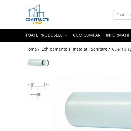
Toate Produsele
Echipamente Termice
TOATE PRODUSELE
CUM CUMPAR
INFORMATII 
Radiatoare
Radiatoare din panouri de otel
Home /
Echipamente si Instalatii Sanitare /
Cuier tip 
Aparate de aer conditionat
Centrale Termice
Condensare cu ACM
Condensare incalzire
Termostate
Echipamente Electrice
Aparataj joasa tensiune
Asfora
Bticino
Comtec CAMILYA