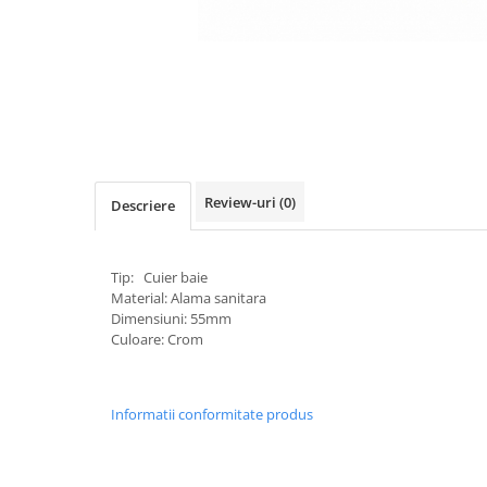
Comtec STIL
Gewiss
Gewiss Chorus
Legrand Kaptika
Corpuri de iluminat
Accesorii
Sigurante automate
Review-uri
(0)
Descriere
Sigurante Comtec
Sigurante Gewiss
Tip: Cuier baie
Sigurante Legrand
Material: Alama sanitara
Sigurante Schneider
Dimensiuni: 55mm
Culoare: Crom
Tablouri electrice
Tablouri Gewiss
Echipamente si Instalatii Sanitare
Informatii conformitate produs
Chiuvete granit
Accestorii baie si bucatarie