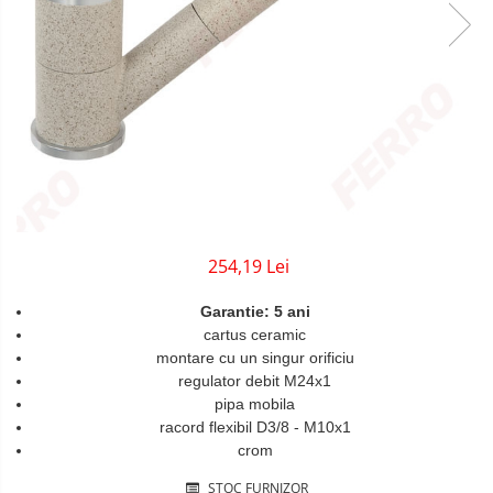
Sigurante Gewiss
Sigurante Legrand
Sigurante Schneider
Tablouri electrice
Tablouri Gewiss
254,19 Lei
Garantie: 5 ani
cartus ceramic
montare cu un singur orificiu
regulator debit M24x1
pipa mobila
racord flexibil D3/8 - M10x1
crom
STOC FURNIZOR