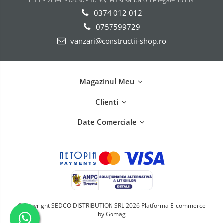
Luni - Vineri - 08.30 - 16.30; S-D si sarbatorile legale inchis.
0374 012 012
0757599729
vanzari@constructii-shop.ro
Magazinul Meu
Clienti
Date Comerciale
©Copyright SEDCO DISTRIBUTION SRL 2026
Platforma E-commerce
by Gomag