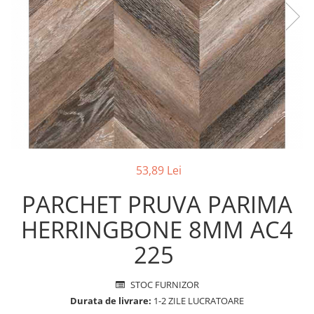
Sigurante Legrand
Sigurante Schneider
Tablouri electrice
Tablouri Gewiss
53,89 Lei
PARCHET PRUVA PARIMA
HERRINGBONE 8MM AC4
225
STOC FURNIZOR
Durata de livrare:
1-2 ZILE LUCRATOARE