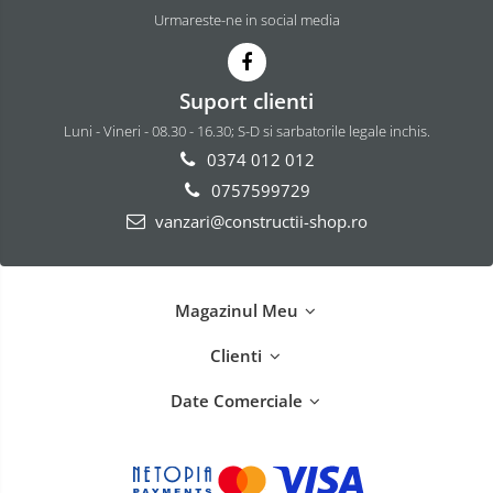
Urmareste-ne in social media
Suport clienti
Luni - Vineri - 08.30 - 16.30; S-D si sarbatorile legale inchis.
0374 012 012
0757599729
vanzari@constructii-shop.ro
Magazinul Meu
Clienti
Date Comerciale