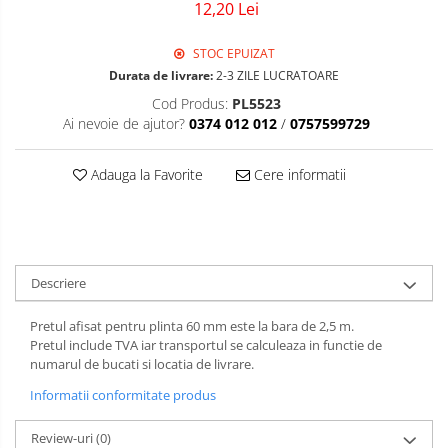
12,20 Lei
Sigurante Gewiss
Sigurante Legrand
STOC EPUIZAT
Sigurante Schneider
Durata de livrare:
2-3 ZILE LUCRATOARE
Tablouri electrice
Cod Produs:
PL5523
Ai nevoie de ajutor?
0374 012 012
/
0757599729
Tablouri Gewiss
Adauga la Favorite
Cere informatii
Descriere
Pretul afisat pentru plinta 60 mm este la bara de 2,5 m.
Pretul include TVA iar transportul se calculeaza in functie de
numarul de bucati si locatia de livrare.
Informatii conformitate produs
Review-uri
(0)