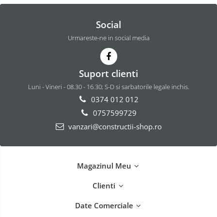
Social
Urmareste-ne in social media
Suport clienti
Luni - Vineri - 08.30 - 16.30; S-D si sarbatorile legale inchis.
0374 012 012
0757599729
vanzari@constructii-shop.ro
Magazinul Meu
Clienti
Date Comerciale