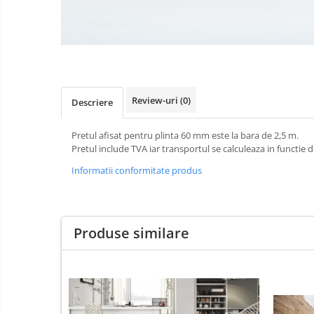
Gewiss
Gewiss Chorus
Legrand Kaptika
Corpuri de iluminat
Accesorii
Review-uri
(0)
Descriere
Sigurante automate
Pretul afisat pentru plinta 60 mm este la bara de 2,5 m.
Sigurante Comtec
Pretul include TVA iar transportul se calculeaza in functie d
Sigurante Gewiss
Informatii conformitate produs
Sigurante Legrand
Sigurante Schneider
Tablouri electrice
Produse similare
Tablouri Gewiss
Chiuvete granit
Accestorii baie si bucatarie
Obiecte Sanitare