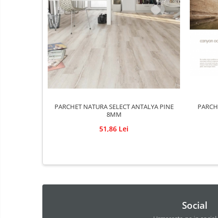
Baterii Chiuvete
Baterii baie
Baterii bucatarie
Accesorii Instalatii Sanitare
Ferro baterii bucatarie
Ferro Smile
Gresie
Faianta
PARCH
PARCHET NATURA SELECT ANTALYA PINE
8MM
Plinta
51,86 Lei
Parchet laminat
Amorse
Lacuri si emailuri
Tencuieli decorative
Vopsele lavabile pentru exterior
Social
Vopsele lavabile pentru interior