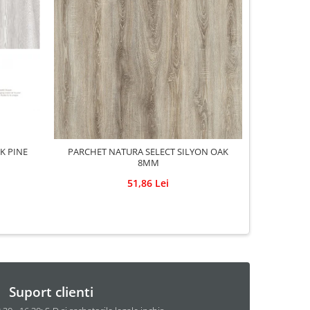
K PINE
PARCHET NATURA SELECT SILYON OAK
PARC
8MM
51,86 Lei
Suport clienti