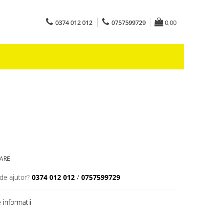
0374 012 012
0757599729
0,00
OARE
de ajutor?
0374 012 012
/
0757599729
informatii