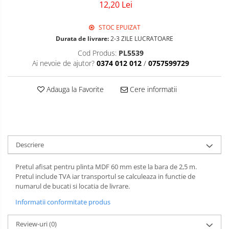
12,20 Lei
Sigurante Gewiss
Sigurante Legrand
STOC EPUIZAT
Sigurante Schneider
Durata de livrare:
2-3 ZILE LUCRATOARE
Tablouri electrice
Cod Produs:
PL5539
Ai nevoie de ajutor?
0374 012 012
/
0757599729
Tablouri Gewiss
Adauga la Favorite
Cere informatii
Descriere
Pretul afisat pentru plinta MDF 60 mm este la bara de 2,5 m.
Pretul include TVA iar transportul se calculeaza in functie de
numarul de bucati si locatia de livrare.
Informatii conformitate produs
Review-uri
(0)