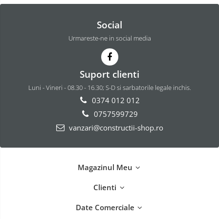
Social
Urmareste-ne in social media
Suport clienti
Luni - Vineri - 08.30 - 16.30; S-D si sarbatorile legale inchis.
0374 012 012
0757599729
vanzari@constructii-shop.ro
Magazinul Meu
Clienti
Date Comerciale