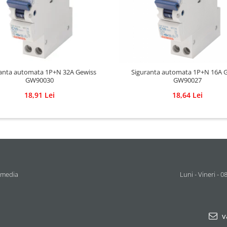
anta automata 1P+N 32A Gewiss
Siguranta automata 1P+N 16A 
GW90030
GW90027
18,91 Lei
18,64 Lei
 media
Luni - Vineri - 0
v