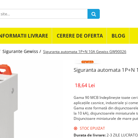
NFORMATII LIVRARE
CERERE DE OFERTA
BLOG
/
Sigurante Gewiss /
Siguranta automata 1P+N 10A Gewiss GW90026
Siguranta automata 1P+N
18,64 Lei
Gama 90 MCB îndeplineşte toate cerinţ
aplicaţiile casnice, industriale şi come
Gama este formată din disjunctoarele
la 10 kA), disjunctoarele miniaturale t
Disjunctoare miniaturale de mare pute
STOC EPUIZAT
Durata de livrare:
2-3 ZILE LUCRAT