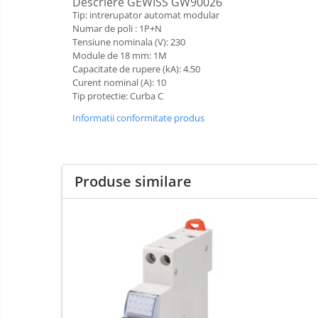
Descriere GEWISS GW90026
Baterii Chiuvete
Tip: intrerupator automat modular
Numar de poli : 1P+N
Baterii baie
Tensiune nominala (V): 230
Baterii bucatarie
Module de 18 mm: 1M
Accesorii Instalatii Sanitare
Capacitate de rupere (kA): 4.50
Curent nominal (A): 10
Ferro baterii bucatarie
Tip protectie: Curba C
Ferro Smile
Informatii conformitate produs
Gresie
Faianta
Plinta
Produse similare
Parchet laminat
Amorse
Lacuri si emailuri
Tencuieli decorative
Vopsele lavabile pentru exterior
Vopsele lavabile pentru interior