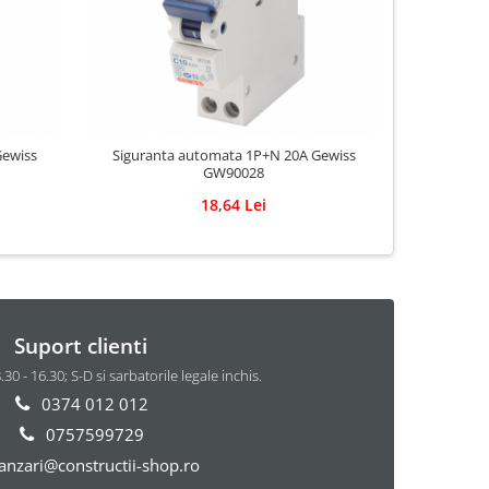
Gewiss
Siguranta automata 1P+N 20A Gewiss
Sigurant
GW90028
18,64 Lei
Suport clienti
8.30 - 16.30; S-D si sarbatorile legale inchis.
0374 012 012
0757599729
anzari@constructii-shop.ro