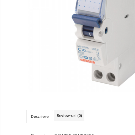
Gewiss
Gewiss Chorus
Legrand Kaptika
Corpuri de iluminat
Accesorii
Sigurante automate
Sigurante Comtec
Sigurante Gewiss
Sigurante Legrand
Sigurante Schneider
Tablouri electrice
Tablouri Gewiss
Chiuvete granit
Review-uri
(0)
Descriere
Accestorii baie si bucatarie
Obiecte Sanitare