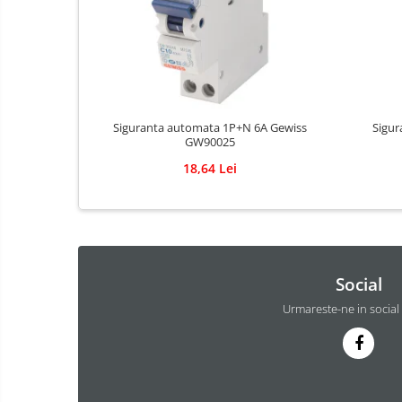
Adezivi pentru placari ceramice
Adezivi pentru termoizolatie
Amorse pentru montare
Chituri
Gleturi
Siguranta automata 1P+N 6A Gewiss
Sigur
GW90025
Mortare
18,64 Lei
Premixuri
Sape
Social
Urmareste-ne in social