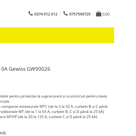
0374 012 012
0757599729
0,00
 10A Gewiss GW90026
ele pentru protecţia la supracurent şi scurtcircuit pentru toate
rciale.
 compacte miniaturale MTC (de la 2 la 32 A, curbele B şi C până
radiţionale MT (de la 1 la 63 A, curbele B, C şi D până la 25 kA)
re MTHP (de la 20 la 125 A, curbele C şi D până la 25 kA).
OARE