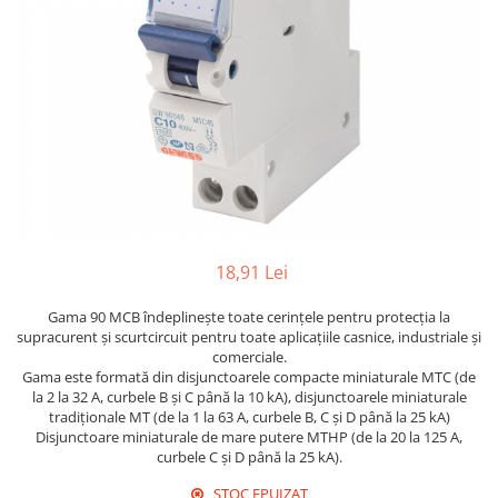
Sigurante Legrand
Sigurante Schneider
Tablouri electrice
Tablouri Gewiss
18,91 Lei
Gama 90 MCB îndeplineşte toate cerinţele pentru protecţia la
supracurent şi scurtcircuit pentru toate aplicaţiile casnice, industriale şi
comerciale.
Gama este formată din disjunctoarele compacte miniaturale MTC (de
la 2 la 32 A, curbele B şi C până la 10 kA), disjunctoarele miniaturale
tradiţionale MT (de la 1 la 63 A, curbele B, C şi D până la 25 kA)
Disjunctoare miniaturale de mare putere MTHP (de la 20 la 125 A,
curbele C şi D până la 25 kA).
STOC EPUIZAT