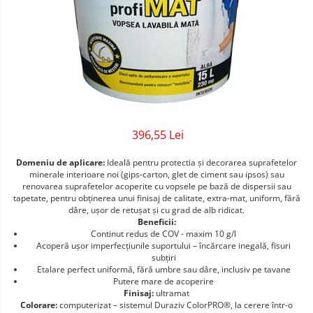
Sigurante Gewiss
Sigurante Legrand
Sigurante Schneider
Tablouri electrice
Tablouri Gewiss
396,55 Lei
Domeniu de aplicare:
Ideală pentru protectia și decorarea suprafetelor
minerale interioare noi (gips-carton, glet de ciment sau ipsos) sau
renovarea suprafetelor acoperite cu vopsele pe bază de dispersii sau
tapetate, pentru obţinerea unui finisaj de calitate, extra-mat, uniform, fără
dâre, uşor de retuşat şi cu grad de alb ridicat.
Beneficii:
Continut redus de COV - maxim 10 g/l
Acoperă uşor imperfecţiunile suportului – încărcare inegală, fisuri
subţiri
Etalare perfect uniformă, fără umbre sau dâre, inclusiv pe tavane
Putere mare de acoperire
Finisaj:
ultramat
Colorare:
computerizat – sistemul Duraziv ColorPRO®, la cerere într-o