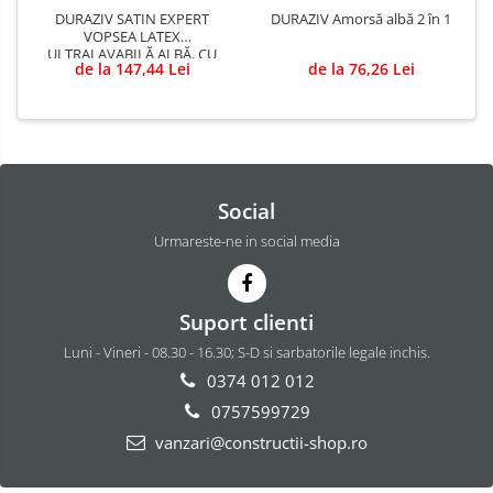
DURAZIV SATIN EXPERT
DURAZIV Amorsă albă 2 în 1
VOPSEA LATEX
ULTRALAVABILĂ ALBĂ, CU
de la 147,44 Lei
de la 76,26 Lei
ASPECT SATINAT
Social
Urmareste-ne in social media
Suport clienti
Luni - Vineri - 08.30 - 16.30; S-D si sarbatorile legale inchis.
0374 012 012
0757599729
vanzari@constructii-shop.ro