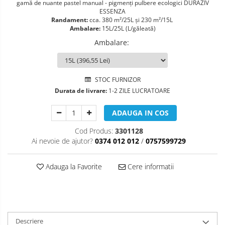
gamă de nuante pastel manual - pigmenţi pulbere ecologici DURAZIV
ESSENZA
Randament:
cca. 380 m²/25L şi 230 m²/15L
Ambalare:
15L/25L (L/găleată)
Ambalare
:
STOC FURNIZOR
Durata de livrare:
1-2 ZILE LUCRATOARE
ADAUGA IN COS
Cod Produs:
3301128
Ai nevoie de ajutor?
0374 012 012
/
0757599729
Adauga la Favorite
Cere informatii
Descriere