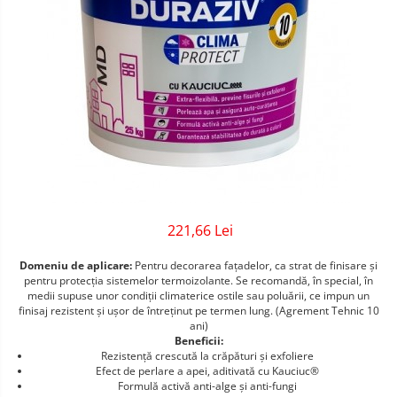
Sigurante Gewiss
Sigurante Legrand
Sigurante Schneider
Tablouri electrice
Tablouri Gewiss
221,66 Lei
Domeniu de aplicare:
Pentru decorarea faţadelor, ca strat de finisare şi
pentru protecţia sistemelor termoizolante. Se recomandă, în special, în
medii supuse unor condiţii climaterice ostile sau poluării, ce impun un
finisaj rezistent și uşor de întreţinut pe termen lung. (Agrement Tehnic 10
ani)
Beneficii:
Rezistenţă crescută la crăpături şi exfoliere
Efect de perlare a apei, aditivată cu Kauciuc®
Formulă activă anti-alge şi anti-fungi