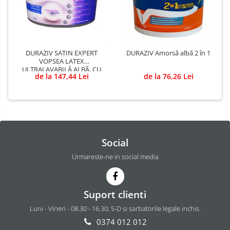
DURAZIV SATIN EXPERT
DURAZIV Amorsă albă 2 în 1
VOPSEA LATEX
ULTRALAVABILĂ ALBĂ, CU
de la 147,44 Lei
de la 76,26 Lei
ASPECT SATINAT
Social
Urmareste-ne in social media
Suport clienti
Luni - Vineri - 08.30 - 16.30; S-D si sarbatorile legale inchis.
0374 012 012