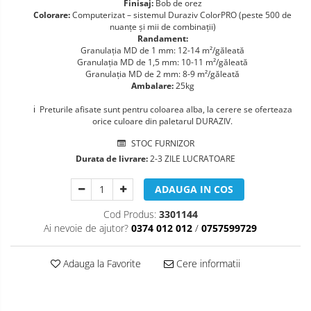
Finisaj:
Bob de orez
Colorare:
Computerizat – sistemul Duraziv ColorPRO (peste 500 de
nuanţe şi mii de combinaţii)
Randament:
Granulaţia MD de 1 mm: 12-14 m²/găleată
Granulaţia MD de 1,5 mm: 10-11 m²/găleată
Granulaţia MD de 2 mm: 8-9 m²/găleată
Ambalare:
25kg
ℹ️ Preturile afisate sunt pentru coloarea alba, la cerere se oferteaza
orice culoare din paletarul DURAZIV.
STOC FURNIZOR
Durata de livrare:
2-3 ZILE LUCRATOARE
ADAUGA IN COS
Cod Produs:
3301144
Ai nevoie de ajutor?
0374 012 012
/
0757599729
Adauga la Favorite
Cere informatii