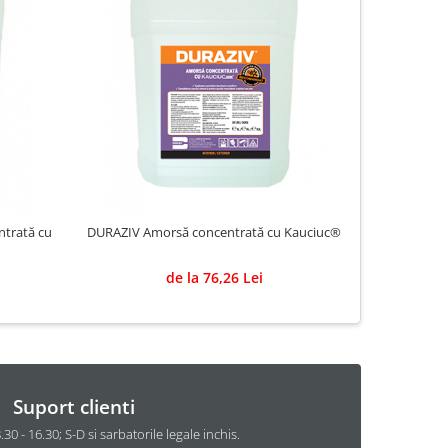
trată cu
DURAZIV Amorsă concentrată cu Kauciuc®
DURAZIV -
T
de la 76,26 Lei
Suport clienti
8.30 - 16.30; S-D si sarbatorile legale inchis.