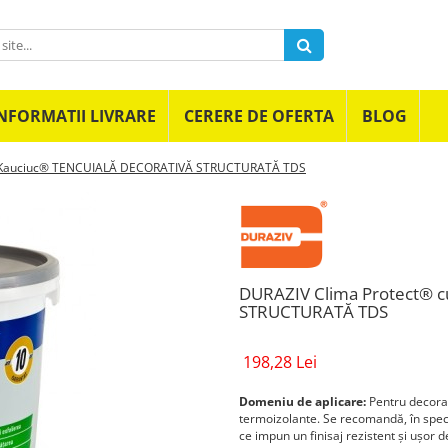
NFORMATII LIVRARE
CERERE DE OFERTA
BLOG
u Kauciuc® TENCUIALĂ DECORATIVĂ STRUCTURATĂ TDS
DURAZIV Clima Protect® 
STRUCTURATĂ TDS
198,28 Lei
Domeniu de aplicare:
Pentru decorar
termoizolante. Se recomandă, în specia
ce impun un finisaj rezistent și uşor 