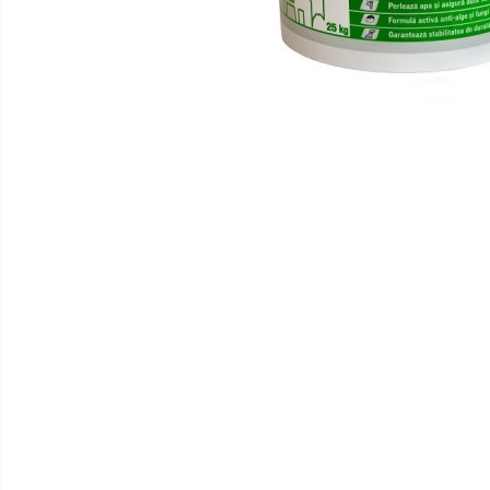
Gewiss
Gewiss Chorus
Legrand Kaptika
Corpuri de iluminat
Accesorii
Sigurante automate
Sigurante Comtec
Sigurante Gewiss
Sigurante Legrand
Sigurante Schneider
Tablouri electrice
Tablouri Gewiss
Chiuvete granit
Accestorii baie si bucatarie
Obiecte Sanitare