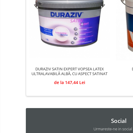
Adezivi pentru placari ceramice
Adezivi pentru termoizolatie
Amorse pentru montare
Chituri
Gleturi
Mortare
Premixuri
Sape
DURAZIV SATIN EXPERT VOPSEA LATEX
ULTRALAVABILĂ ALBĂ, CU ASPECT SATINAT
de la 147,44 Lei
Social
Urmareste-ne in social