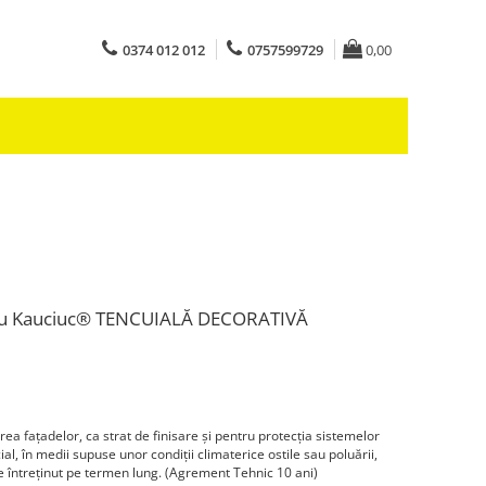
0374 012 012
0757599729
0,00
cu Kauciuc® TENCUIALĂ DECORATIVĂ
ea faţadelor, ca strat de finisare şi pentru protecţia sistemelor
l, în medii supuse unor condiţii climaterice ostile sau poluării,
de întreţinut pe termen lung. (Agrement Tehnic 10 ani)