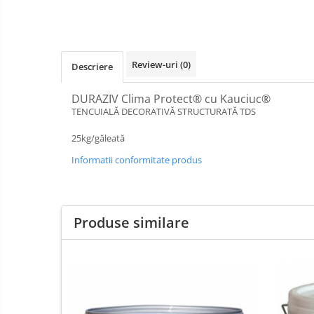
Baterii Chiuvete
Baterii baie
Baterii bucatarie
Review-uri
(0)
Descriere
Accesorii Instalatii Sanitare
Ferro baterii bucatarie
DURAZIV Clima Protect® cu Kauciuc®
Ferro Smile
TENCUIALĂ DECORATIVĂ STRUCTURATĂ TDS
Gresie
25kg/găleată
Faianta
Informatii conformitate produs
Plinta
Parchet laminat
Amorse
Produse similare
Lacuri si emailuri
Tencuieli decorative
Vopsele lavabile pentru exterior
Vopsele lavabile pentru interior