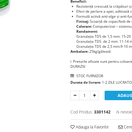
Beneficii:
Rezistenţă crescută la crăpături şi
Efect de perlare a apei, aditivată
Formulă activă anti-alge şi anti-fu
Finisaj:
Scoarţă de copac/bob de 
Colorare:
Computerizat – sistemu
Randament:
Granulaţia TDS de 1,5 mm: 15-20
Granulaţia TDS de 2 mm: 11-14 m
Granulaţia TDS de 2,5 mm:9-10 m
Ambalare:
25kg/găleată
ℹ️ Preturile afisate sunt pentru coloar
DURAZIV.
STOC FURNIZOR
Durata de livrare:
1-2 ZILE LUCRAT
ADAUG
Cod Produs:
3301142
Ai nevoi
Adauga la Favorite
Cere 