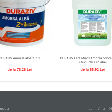
DURAZIV Amorsă albă 2 în 1
DURAZIV Fără Miros Amorsă concen
Kauciuc®, Ecolabel
de la 76,26 Lei
de la 55,92 Lei
 media
Luni - Vineri - 0