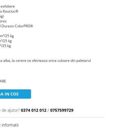
 exfoliere
 cu Kauciuc®
ngi
orez
l Duraziv ColorPRO®
 m²/25 kg
²/25 kg
²/25 kg
ea alba, la cerere se oferteaza orice culoare din paletarul
OARE
A IN COS
e de ajutor?
0374 012 012
/
0757599729
informatii