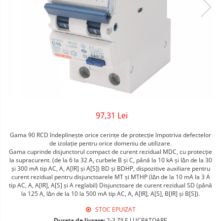
Sigurante Gewiss
Sigurante Legrand
Sigurante Schneider
Tablouri electrice
Tablouri Gewiss
97,31 Lei
Gama 90 RCD îndeplineşte orice cerinţe de protecţie împotriva defectelor
de izolaţie pentru orice domeniu de utilizare.
Gama cuprinde disjunctorul compact de curent rezidual MDC, cu protecţie
la supracurent. (de la 6 la 32 A, curbele B şi C, până la 10 kA şi lΔn de la 30
şi 300 mA tip AC, A, A[IR] şi A[S]) BD şi BDHP, dispozitive auxiliare pentru
curent rezidual pentru disjunctoarele MT şi MTHP (lΔn de la 10 mA la 3 A
tip AC, A, A[IR], A[S] şi A reglabil) Disjunctoare de curent rezidual SD (până
la 125 A, lΔn de la 10 la 500 mA tip AC, A, A[IR], A[S], B[IR] şi B[S]).
STOC EPUIZAT
Durata de livrare:
2-3 ZILE LUCRATOARE