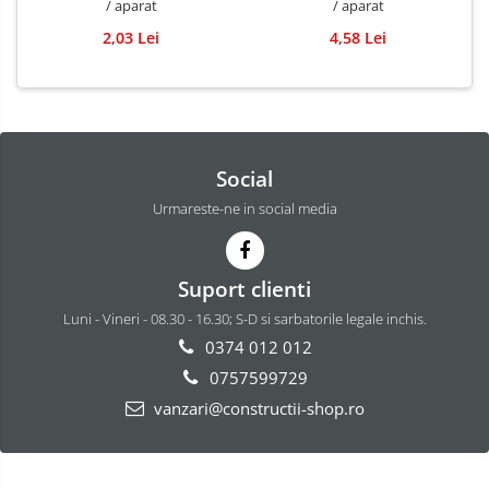
/ aparat
/ aparat
2,03 Lei
4,58 Lei
Social
Urmareste-ne in social media
Suport clienti
Luni - Vineri - 08.30 - 16.30; S-D si sarbatorile legale inchis.
0374 012 012
0757599729
vanzari@constructii-shop.ro