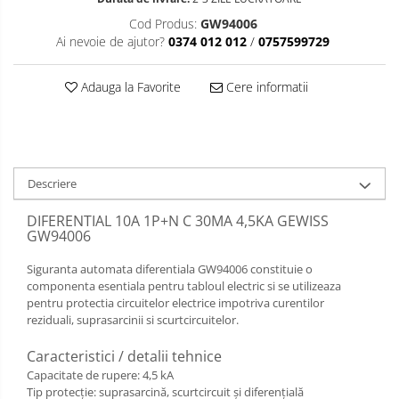
Cod Produs:
GW94006
Ai nevoie de ajutor?
0374 012 012
/
0757599729
Adauga la Favorite
Cere informatii
Descriere
DIFERENTIAL 10A 1P+N C 30MA 4,5KA GEWISS
GW94006
Siguranta automata diferentiala GW94006 constituie o
componenta esentiala pentru tabloul electric si se utilizeaza
pentru protectia circuitelor electrice impotriva curentilor
reziduali, suprasarcinii si scurtcircuitelor.
Caracteristici / detalii tehnice
Capacitate de rupere: 4,5 kA
Tip protecţie: suprasarcină, scurtcircuit şi diferenţială