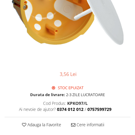
Sigurante Legrand
Sigurante Schneider
Tablouri electrice
Tablouri Gewiss
3,56 Lei
STOC EPUIZAT
Durata de livrare:
2-3 ZILE LUCRATOARE
Cod Produs:
KPKO97/L
Ai nevoie de ajutor?
0374 012 012
/
0757599729
Adauga la Favorite
Cere informatii