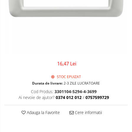
Sigurante Gewiss
Sigurante Legrand
Sigurante Schneider
Tablouri electrice
Tablouri Gewiss
16,47 Lei
STOC EPUIZAT
Durata de livrare:
2-3 ZILE LUCRATOARE
Cod Produs:
3301104-5294-4-3699
Ai nevoie de ajutor?
0374 012 012
/
0757599729
Adauga la Favorite
Cere informatii