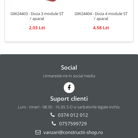
GW24403 - Doza 3 module ST
GW24404 - Doza 4 module ST
/ aparat
/ aparat
2,03 Lei
4,58 Lei
Social
Urmareste-ne in social media
Suport clienti
Luni - Vineri - 08.30 - 16.30; S-D si sarbatorile legale inchis.
0374 012 012
0757599729
vanzari@constructii-shop.ro