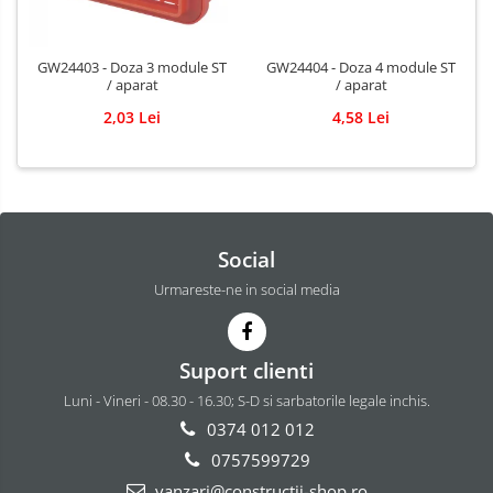
GW24403 - Doza 3 module ST
GW24404 - Doza 4 module ST
/ aparat
/ aparat
2,03 Lei
4,58 Lei
Social
Urmareste-ne in social media
Suport clienti
Luni - Vineri - 08.30 - 16.30; S-D si sarbatorile legale inchis.
0374 012 012
0757599729
vanzari@constructii-shop.ro