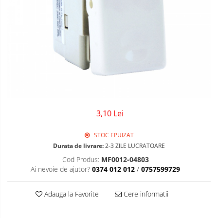
Sigurante Gewiss
Sigurante Legrand
Sigurante Schneider
Tablouri electrice
Tablouri Gewiss
3,10 Lei
STOC EPUIZAT
Durata de livrare:
2-3 ZILE LUCRATOARE
Cod Produs:
MF0012-04803
Ai nevoie de ajutor?
0374 012 012
/
0757599729
Adauga la Favorite
Cere informatii