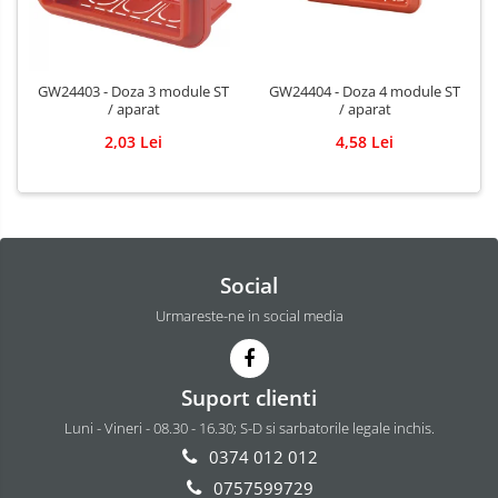
GW24403 - Doza 3 module ST
GW24404 - Doza 4 module ST
/ aparat
/ aparat
2,03 Lei
4,58 Lei
Social
Urmareste-ne in social media
Suport clienti
Luni - Vineri - 08.30 - 16.30; S-D si sarbatorile legale inchis.
0374 012 012
0757599729