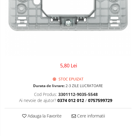
Sigurante Gewiss
Sigurante Legrand
Sigurante Schneider
Tablouri electrice
Tablouri Gewiss
5,80 Lei
STOC EPUIZAT
Durata de livrare:
2-3 ZILE LUCRATOARE
Cod Produs:
3301112-9035-5548
Ai nevoie de ajutor?
0374 012 012
/
0757599729
Adauga la Favorite
Cere informatii