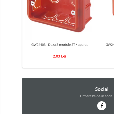
GW24403 - Doza 3 module ST / aparat
GW244
2,03 Lei
Social
Urmareste-ne in social