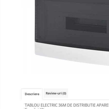
Gewiss
Gewiss Chorus
Legrand Kaptika
Corpuri de iluminat
Accesorii
Sigurante automate
Sigurante Comtec
Sigurante Gewiss
Sigurante Legrand
Sigurante Schneider
Tablouri electrice
Tablouri Gewiss
Chiuvete granit
Review-uri
(0)
Descriere
Accestorii baie si bucatarie
Obiecte Sanitare
TABLOU ELECTRIC 36M DE DISTRIBUTIE APAR