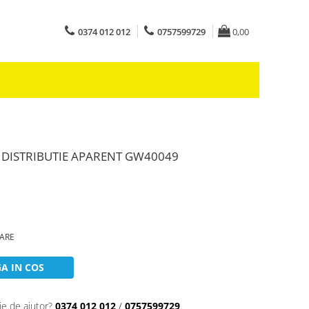
0374 012 012
0757599729
0,00
 DISTRIBUTIE APARENT GW40049
OARE
A IN COS
ie de ajutor?
0374 012 012
/
0757599729