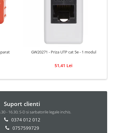
aparat
GW20271 - Priza UTP cat 5e - 1 modul
GW48002 -
51,41 Lei
Suport clienti
8.30 - 16.30; S-D si sarbatorile legale inchis.
0374 012 012
0757599729