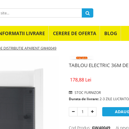
NFORMATII LIVRARE
CERERE DE OFERTA
BLOG
DE DISTRIBUTIE APARENT GW40049
TABLOU ELECTRIC 36M DE
178,88 Lei
STOC FURNIZOR
Durata de livrare:
2-3 ZILE LUCRAT
ADAUG
Cod Produs:
GW40049
Ai nevo