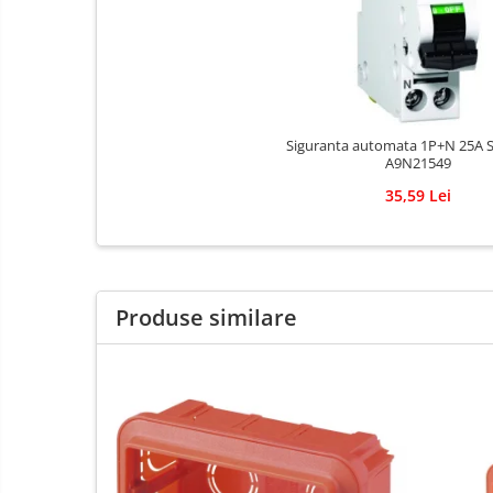
Adezivi pentru placari ceramice
Adezivi pentru termoizolatie
Amorse pentru montare
Chituri
Gleturi
Siguranta automata 1P+N 25A 
A9N21549
Mortare
35,59 Lei
Premixuri
Sape
Produse similare