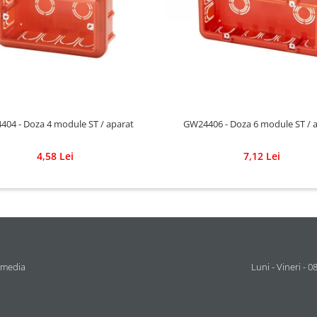
04 - Doza 4 module ST / aparat
GW24406 - Doza 6 module ST / 
4,58 Lei
7,12 Lei
 media
Luni - Vineri - 0