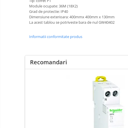
Tip: cofret PT
Baterii Chiuvete
Module ocupate: 36M (18X2)
Grad de protectie: IP40
Baterii baie
Dimensiune exterioara: 400mmx 400mm x 130mm
Baterii bucatarie
La acest tablou se potriveste bara de nul GW40402
Accesorii Instalatii Sanitare
Ferro baterii bucatarie
Informatii conformitate produs
Ferro Smile
Gresie
Faianta
Recomandari
Plinta
Parchet laminat
Amorse
Lacuri si emailuri
Tencuieli decorative
Vopsele lavabile pentru exterior
Vopsele lavabile pentru interior