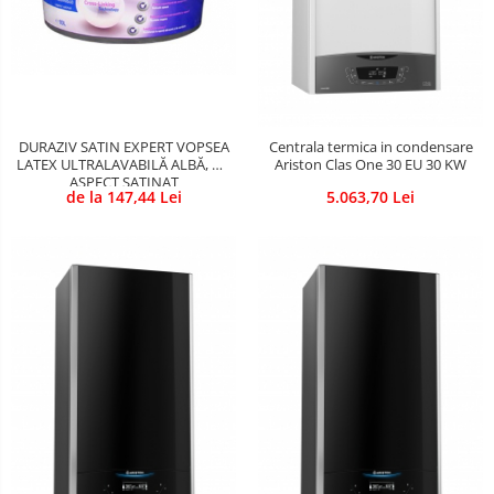
Sigurante Gewiss
Sigurante Legrand
Sigurante Schneider
Tablouri electrice
Tablouri Gewiss
DURAZIV SATIN EXPERT VOPSEA
Centrala termica in condensare
LATEX ULTRALAVABILĂ ALBĂ, CU
Ariston Clas One 30 EU 30 KW
ASPECT SATINAT
de la 147,44 Lei
5.063,70 Lei