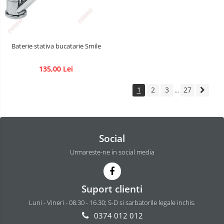
Baterie stativa bucatarie Smile
135,00 Lei
1
2
3
27
...
Social
Urmareste-ne in social media
Suport clienti
Luni - Vineri - 08.30 - 16.30; S-D si sarbatorile legale inchis.
0374 012 012